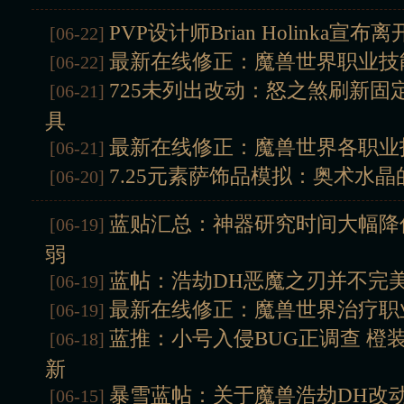
PVP设计师Brian Holinka宣
[06-22]
最新在线修正：魔兽世界职业技
[06-22]
725未列出改动：怒之煞刷新固
[06-21]
具
最新在线修正：魔兽世界各职业
[06-21]
7.25元素萨饰品模拟：奥术水
[06-20]
蓝贴汇总：神器研究时间大幅降
[06-19]
弱
蓝帖：浩劫DH恶魔之刃并不完美
[06-19]
最新在线修正：魔兽世界治疗职业
[06-19]
蓝推：小号入侵BUG正调查 橙
[06-18]
新
暴雪蓝帖：关于魔兽浩劫DH改
[06-15]