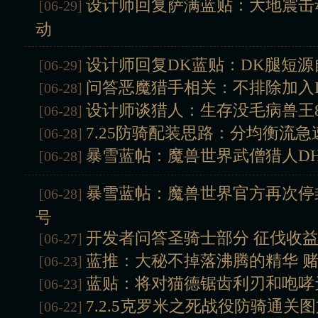
设计师回复萨满蓝贴：大地震击
[06-29]
动
设计师回复DK蓝贴：DK腿短源
[06-29]
问答恶魔猎手相关：不排除加入
[06-28]
设计师谈猎人：生存没毛病兽王8
[06-28]
7.25防骑配装思路：分均衡流
[06-28]
暴雪蓝帖：魔兽世界武僧猎人D
[06-28]
暴雪蓝帖：魔兽世界官方再次停
[06-28]
号
开发者问答圣骑士部分 征伐收
[06-27]
蓝推：大秘不掉落沸腾的精华 
[06-23]
蓝贴：将对猫德锯齿利刃和咆哮
[06-23]
7.2.5克罗米之死战役防骑通关
[06-22]