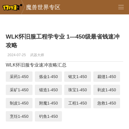
魔兽世界专区
专区_《魔兽世界》
>
首页推送
>
正文
WLK怀旧服工程学专业 1—450级最省钱速冲
攻略
2024-07-25
武器大师
WLK怀旧服专业速冲攻略汇总
采药1-450
炼金1-450
铭文1-450
裁缝1-450
采矿1-450
锻造1-450
珠宝1-450
剥皮1-450
制皮1-450
附魔1-450
工程1-450
急救1-450
烹饪1-450
钓鱼1-450