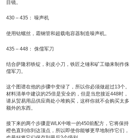
目镜。
430 – 435： 噪声机
使用钴螺丝，霜钢管和超载电容器制造噪声机。
435 – 448： 侏儒军刀
结合萨隆邪铁锭，剥皮小刀，铁匠之锤和矿工锄来制作侏
儒军刀。
这个图谱在他的步骤中变绿了，所以你必须做超过13个。
材料清单中建议的25倍是安全的，但是当您接近448时，
请从贸易用品供应商处小堆购买，这样你就不会购买太多
额外的东西。
接下来的两个步骤是WLK中唯一的450前配方，它将保持
橙色直到你到达顶点，所以即使你能够更早地制作它们，
也最好将它们保存到最后2个级别。