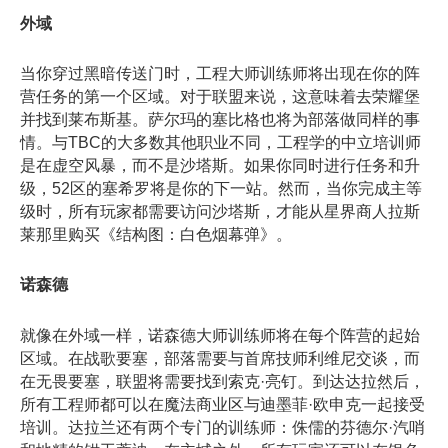
外域
当你穿过黑暗传送门时，工程大师训练师将出现在你的阵
营任务的第一个区域。对于联盟来说，这意味着去荣耀堡
并找到莱布斯基。萨尔玛的塞比格也将为部落做同样的事
情。与TBC的大多数其他职业不同，工程学的中立培训师
是在虚空风暴，而不是沙塔斯。如果你同时进行任务和升
级，52区的塞希罗将是你的下一站。然而，当你完成主等
级时，所有玩家都需要访问沙塔斯，才能从星界商人拉斯
莱那里购买《结构图：白色烟幕弹》。
诺森德
就像在外域一样，诺森德大师训练师将在每个阵营的起始
区域。在战歌要塞，部落需要与首席技师利维尼交谈，而
在无畏要塞，联盟将需要找到索克·亮钉。到达达拉然后，
所有工程师都可以在魔法商业区与迪墨菲·欧申克一起接受
培训。达拉兰还有两个专门的训练师：侏儒的芬德尔·汽哨