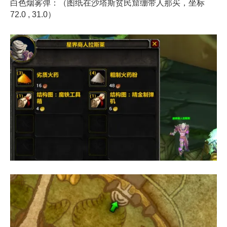
白色烟雾弹：（图纸在沙塔斯贫民窟绷带人那买，坐标
72.0 , 31.0）