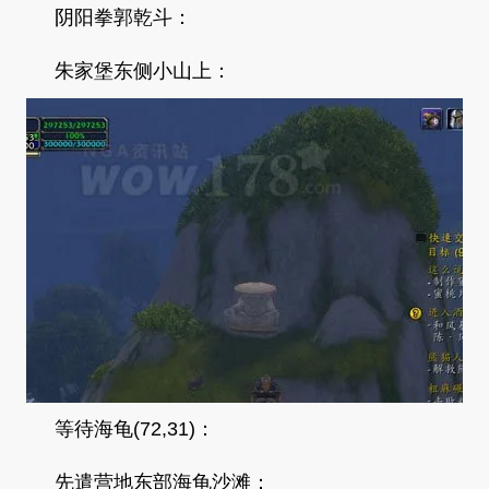
阴阳拳郭乾斗：
朱家堡东侧小山上：
等待海龟(72,31)：
先遣营地东部海龟沙滩：