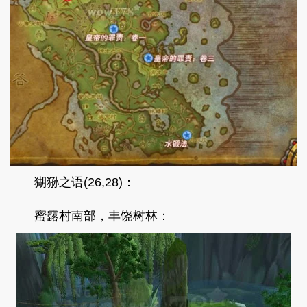
猢狲之语(26,28)：
蜜露村南部，丰饶树林：