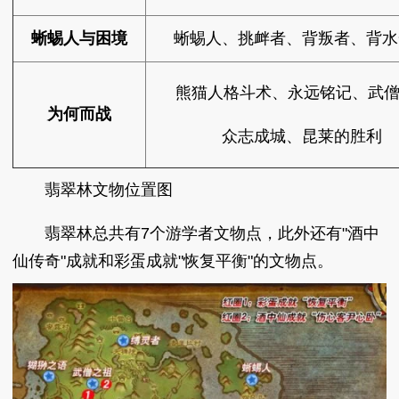
蜥蜴人与困境
蜥蜴人、挑衅者、背叛者、背水
熊猫人格斗术、永远铭记、武
为何而战
众志成城、昆莱的胜利
翡翠林文物位置图
翡翠林总共有7个游学者文物点，此外还有"酒中
仙传奇"成就和彩蛋成就"恢复平衡"的文物点。