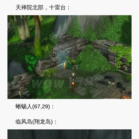
天禅院北部，十雷台：
蜥蜴人(67,29)：
临风岛(翔龙岛)：