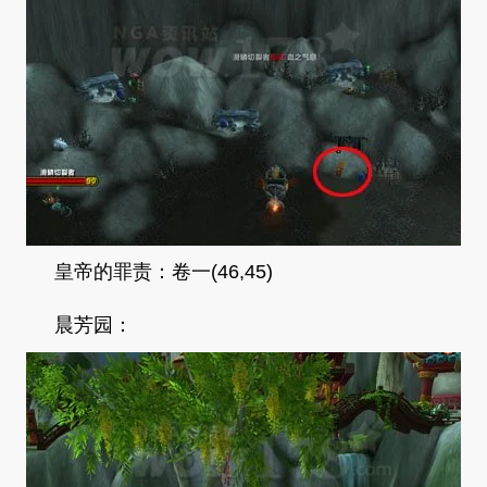
皇帝的罪责：卷一(46,45)
晨芳园：