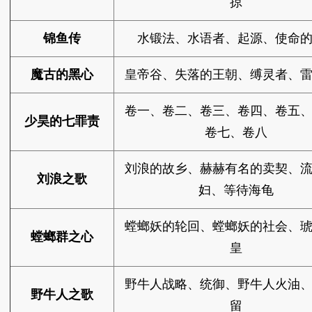
掠
锦鱼传
水锻法、水语者、起源、使命
魔古的黑心
皇帝谷、失落的王朝、缚灵者、
卷一、卷二、卷三、卷四、卷五
少昊的七罪责
卷七、卷八
刘浪的故乡、赫赫有名的卖契、
刘浪之歌
妇、等待海龟
螳螂妖的轮回、螳螂妖的社会、
螳螂群之心
皇
野牛人战略、统御、野牛人火油
野牛人之歌
留