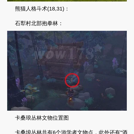
熊猫人格斗术(18,31)：
石犁村北部抱拳林：
卡桑琅丛林文物位置图
卡桑埌丛林共有6个游学者文物点，此外还有"酒