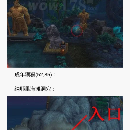
成年猢狲(52,85)：
纳耶里海滩洞穴：