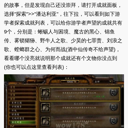
的故事，但是发现自己还没崇拜，请打开成就面板，
选择"探索">>"潘达利亚"，往下拉，可以看到如下游
学者探索成就列表，可以给你游学者声望的成就共有
9个，分别是：蜥蜴人与困境、魔古的黑心、锦鱼
传、雾锁猢狲、野牛人之歌、少昊的七罪责、刘浪之
歌、螳螂群之心、为何而战(酒中仙传奇不给声望)，
看看哪个没亮就说明那个成就还有个文物你没点到
(你也可以点这里查看列表)：