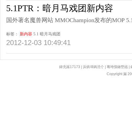
5.1PTR：暗月马戏团新内容
国外著名魔兽网站 MMOChampion发布的MOP 
标签：
新内容
5.1
暗月马戏团
2012-12-03 10:49:41
鍏充簬17173
|
浜烘墠鎷涜仒
|
骞垮憡鏈嶅姟
|
Copyright 漏 200