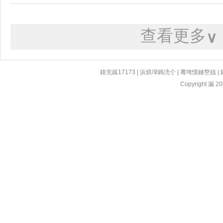
查看更多
∨
鍏充簬17173
|
浜烘墠鎷涜仒
|
骞垮憡鏈嶅姟
|
Copyright 漏 200