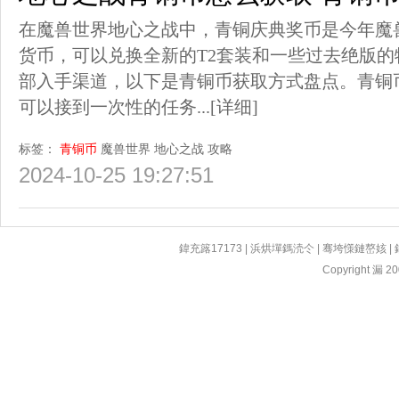
在魔兽世界地心之战中，青铜庆典奖币是今年魔
货币，可以兑换全新的T2套装和一些过去绝版
部入手渠道，以下是青铜币获取方式盘点。青铜
可以接到一次性的任务...
[详细]
标签：
青铜币
魔兽世界
地心之战
攻略
2024-10-25 19:27:51
鍏充簬17173
|
浜烘墠鎷涜仒
|
骞垮憡鏈嶅姟
|
Copyright 漏 200