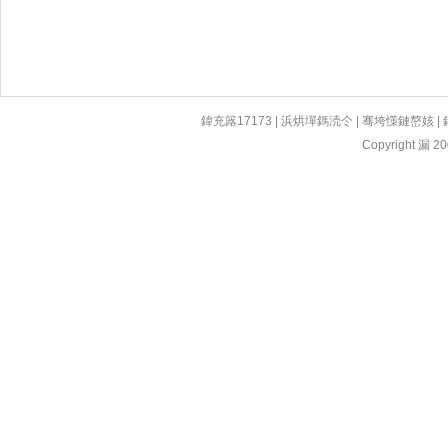
鍏充簬17173
|
浜烘墠鎷涜仒
|
骞垮憡鏈嶅姟
|
Copyright 漏 200