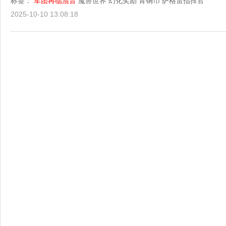
标签：
军团再临混音
魔兽世界
幻化奖励
青铜币
萨格雷指挥官
2025-10-10 13:08:18