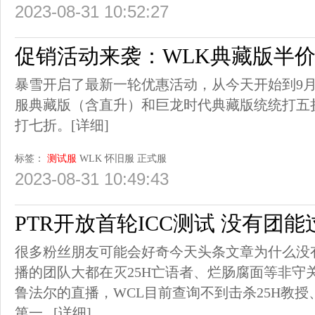
2023-08-31 10:52:27
促销活动来袭：WLK典藏版半价
暴雪开启了最新一轮优惠活动，从今天开始到9月
服典藏版（含直升）和巨龙时代典藏版统统打五
打七折。
[详细]
标签：
测试服
WLK
怀旧服
正式服
2023-08-31 10:49:43
PTR开放首轮ICC测试 没有团能
很多粉丝朋友可能会好奇今天头条文章为什么没有
播的团队大都在灭25H亡语者、烂肠腐面等非守关B
鲁法尔的直播，WCL目前查询不到击杀25H教授
第一...
[详细]