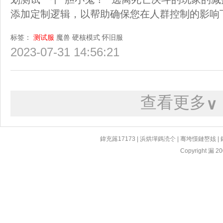
添加定制逻辑，以帮助确保您在人群控制的影响
标签：
测试服
魔兽
硬核模式
怀旧服
2023-07-31 14:56:21
查看更多
∨
鍏充簬17173
|
浜烘墠鎷涜仒
|
骞垮憡鏈嶅姟
|
Copyright 漏 200