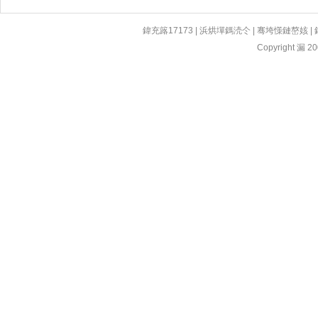
鍏充簬17173
|
浜烘墠鎷涜仒
|
骞垮憡鏈嶅姟
|
Copyright 漏 200