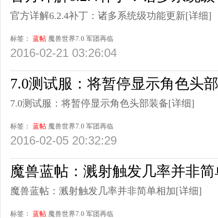
官方详解6.2.4补丁：诸多系统级功能更新
[详细]
标签：
蓝帖
魔兽世界7.0
军团再临
2016-02-21 03:26:04
7.0测试服：将暂停显示角色头
7.0测试服：将暂停显示角色头部装备
[详细]
标签：
蓝帖
魔兽世界7.0
军团再临
2016-02-05 20:32:29
魔兽蓝帖：溅射触发几率并非简
魔兽蓝帖：溅射触发几率并非简单相加
[详细]
标签：
蓝帖
魔兽世界7.0
军团再临