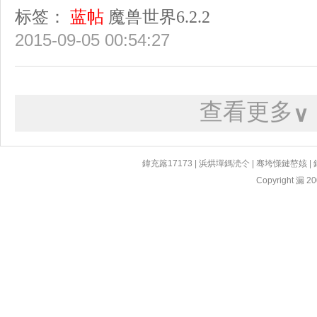
标签：
蓝帖
魔兽世界6.2.2
2015-09-05 00:54:27
查看更多
∨
鍏充簬17173
|
浜烘墠鎷涜仒
|
骞垮憡鏈嶅姟
|
Copyright 漏 200