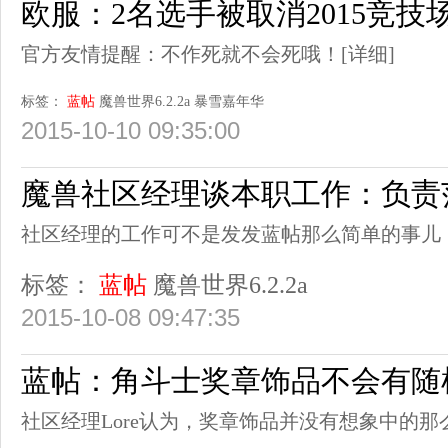
欧服：2名选手被取消2015竞
官方友情提醒：不作死就不会死哦！
[详细]
标签：
蓝帖
魔兽世界6.2.2a
暴雪嘉年华
2015-10-10 09:35:00
魔兽社区经理谈本职工作：负责
社区经理的工作可不是发发蓝帖那么简单的事儿
标签：
蓝帖
魔兽世界6.2.2a
2015-10-08 09:47:35
蓝帖：角斗士奖章饰品不会有随
社区经理Lore认为，奖章饰品并没有想象中的那