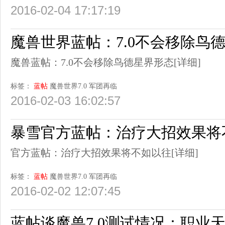
2016-02-04 17:17:19
魔兽世界蓝帖：7.0不会移除鸟
魔兽蓝帖：7.0不会移除鸟德星界形态
[详细]
标签：
蓝帖
魔兽世界7.0
军团再临
2016-02-03 16:02:57
暴雪官方蓝帖：治疗大招效果将
官方蓝帖：治疗大招效果将不如以往
[详细]
标签：
蓝帖
魔兽世界7.0
军团再临
2016-02-02 12:07:45
蓝帖谈魔兽7.0测试情况：职业