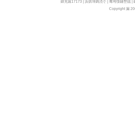
鍏充簬17173
|
浜烘墠鎷涜仒
|
骞垮憡鏈嶅姟
|
Copyright 漏 200