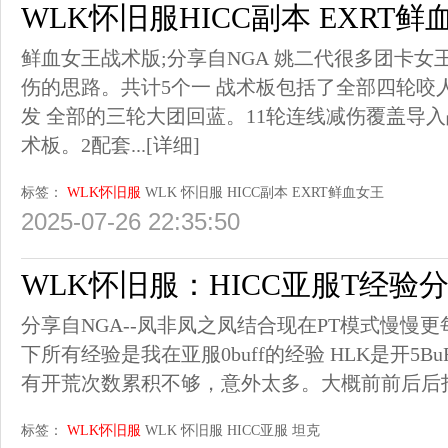
WLK怀旧服HICC副本 EXRT
鲜血女王战术版;分享自NGA 姚二代很多团卡
伤的思路。共计5个一 战术板包括了全部四轮咬
发 全部的三轮大团回蓝。11轮连线减伤覆盖导入
术板。2配套...
[详细]
标签：
WLK怀旧服
WLK
怀旧服
HICC副本
EXRT鲜血女王
2025-07-26 22:35:50
WLK怀旧服：HICC亚服T经验
分享自NGA--凤非凤之凤结合现在PT模式慢慢更
下所有经验是我在亚服0buff的经验 HLK是开5Bu
有开荒次数累积不够，意外太多。大概前前后后打了5
标签：
WLK怀旧服
WLK
怀旧服
HICC亚服
坦克