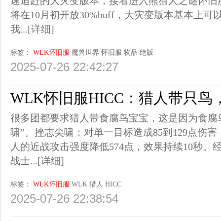
速追赶的大灾变版本，接着进入熊猫人之谜怀旧服
将在10月初开放30%buff，大灾变版本基本上
我...
[详细]
标签：
WLK怀旧服
魔兽世界
怀旧服
物品
绝版
2025-07-26 22:42:27
WLK怀旧服HICC：猎人带只
很多团都要求猎人带食腐鸟宝宝，这是因为食腐
啸”。挫志尖啸：对单一目标造成85到129点伤
人的近战攻击强度降低574点，效果持续10秒。经过
战士...
[详细]
标签：
WLK怀旧服
WLK
猎人
HICC
2025-07-26 22:38:54