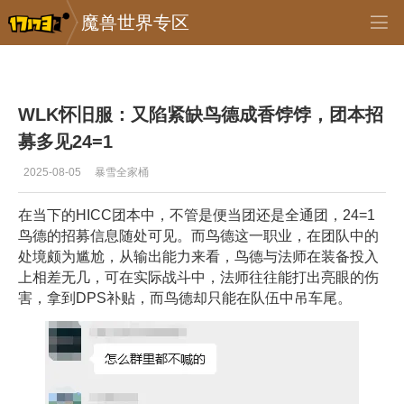
魔兽世界专区
专区_《魔兽世界》
>
怀旧服
>
正文
WLK怀旧服：又陷紧缺鸟德成香饽饽，团本招
募多见24=1
2025-08-05
暴雪全家桶
在当下的HICC团本中，不管是便当团还是全通团，24=1
鸟德的招募信息随处可见。而鸟德这一职业，在团队中的
处境颇为尴尬，从输出能力来看，鸟德与法师在装备投入
上相差无几，可在实际战斗中，法师往往能打出亮眼的伤
害，拿到DPS补贴，而鸟德却只能在队伍中吊车尾。