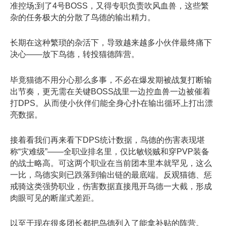
准控场;到了4号BOSS，又得专职负责吹风血兽，这些繁
杂的任务极大的分散了鸟德的输出精力。
长期在这种繁琐的杂活下，导致越来越多小伙伴最终痛下
决心——放下鸟德，转投猫德阵营。
毕竟猫德不用分心那么多事，不必在爆发期被战复打断输
出节奏，更无需在关键BOSS战里一边控血兽一边被催着
打DPS。从而使小伙伴们能全身心扑在输出循环上打出漂
亮数据。
接着看我们再来看下DPS统计数据，鸟德的伤害表现堪
称“灾难级”——全职业排名里，仅比敏锐贼和穿PVP装备
的战士略高。可这两个职业在当前团本里本就罕见，这么
一比，鸟德实则已跌落到输出链的最底端。反观猫德、惩
戒骑这类强势职业，伤害数据直接甩开鸟德一大截，形成
肉眼可见的断崖式差距。
以至于现在很多团长都把鸟德列入了能拿补贴的阵营。