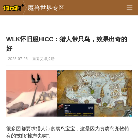
魔兽世界专区
专区_《魔兽世界》
>
怀旧服
>
正文
WLK怀旧服HICC：猎人带只鸟，效果出奇的
好
2025-07-26
重返艾泽拉斯
很多团都要求猎人带
食腐鸟
宝宝，这是因为食腐鸟宠物特
有的技能“
挫志尖啸
”。