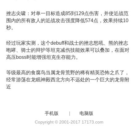
挫志尖啸
：
对单一目标造成85到129点伤害，并使近战范
围内的所有敌人的近战攻击强度降低574点，效果持续10
秒
。
经过玩家实测，这个debuff和战士的
挫志怒吼
、熊的
挫志
咆哮
、骑士的
辩护
等坦克减伤技能效果可以
叠加
，在面对
高压boss时能增强坦克生存能力。
等级最高的食腐鸟
当属龙骨荒野的稀有精英
恐怖之爪
了，
经常游荡在龙眠神殿西北方向不远处的一个巨大的龙骨附
近
手机版
|
电脑版
Copyright © 2001-2017 17173.com