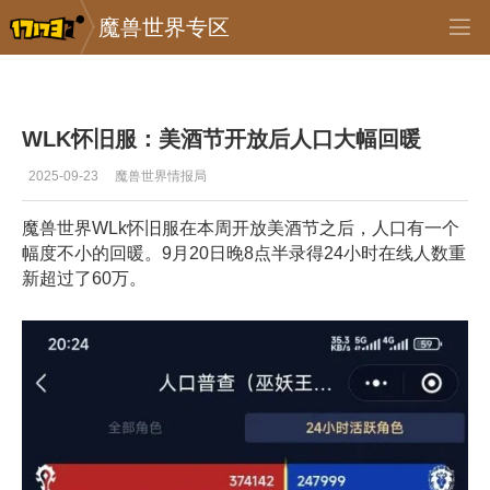
魔兽世界专区
专区_《魔兽世界》
>
怀旧服
>
正文
WLK怀旧服：美酒节开放后人口大幅回暖
2025-09-23
魔兽世界情报局
魔兽世界WLk怀旧服在本周开放美酒节之后，人口有一个
幅度不小的回暖。9月20日晚8点半录得24小时在线人数重
新超过了60万。