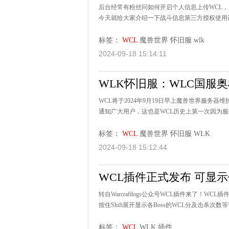
后台经常有粉丝问如何开启个人信息上传WCL
今天就给大家介绍一下战斗信息第三方授权使用设置的开启
标签：
WCL
魔兽世界
怀旧服
wlk
2024-09-18 15:14:11
WLK怀旧服：WLC国服
WCL将于2024年9月19日早上魔兽世界服务器
通知广大用户，这也是WCL历史上第一次因为服务
标签：
WCL
魔兽世界
怀旧服
WLK
2024-09-18 15:12:44
WCL插件正式发布 可显
转自Warcraftlogs公众号WCL插件来了！
按住Shift展开显示各Boss的WCL分及击杀次数等
标签：
WCL
WLK
插件