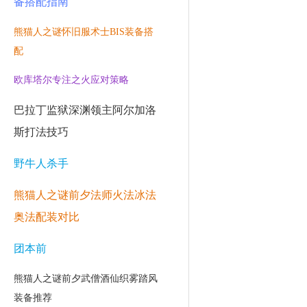
备搭配指南
熊猫人之谜怀旧服术士BIS装备搭
配
欧库塔尔专注之火应对策略
巴拉丁监狱深渊领主阿尔加洛
斯打法技巧
野牛人杀手
熊猫人之谜前夕法师火法冰法
奥法配装对比
团本前
熊猫人之谜前夕武僧酒仙织雾踏风
装备推荐