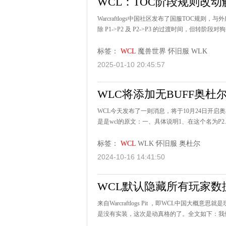
WCL：TOC阶段规则改动
Warcraftlogs中国社区发布了国服TOC规则，
除 P1->P2 及 P2->P3 的过渡时间，但转阶
标签：
WCL
魔兽世界
怀旧服
WLK
2025-01-10 20:45:57
WLC将添加无BUFF奥杜
WCL今天发布了一则消息，将于10月24日开启
是是wcl的原文：一、具体说明1、在这个名为P2.6
标签：
WCL
WLK
怀旧服
奥杜尔
2024-10-16 14:41:50
WCL默认隐藏所有玩家数据
来自Warcraftlogs Pit ，即WCL中
是没有实装，这次是动真格的了。全文如下：我们