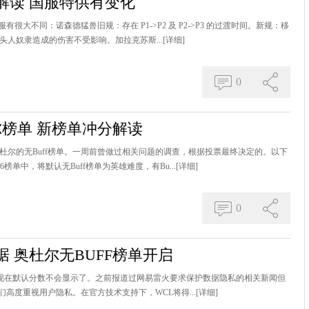
解读 国服特供有变化
与外服有很大不同：诺森德猛兽旧规：存在 P1->P2 及 P2->P3 的过渡时间。新规：移
段对狗头人奴隶造成的伤害不受影响。加拉克苏斯...
[详细]
0
尔榜单 新榜单冲分解读
奥杜尔的无Buff榜单。一周前曾做过相关问题的调查，根据投票最终决定的。以下
榜单中，将默认无Buff榜单为英雄难度，有Bu...
[详细]
0
 奥杜尔无BUFF榜单开启
国大概意思就是现在默认分数不会显示了。之前报道过网易雷火要求保护数据隐私的相关新闻但
高度重视用户隐私。在官方技术支持下，WCL将得...
[详细]