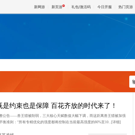
新网游
新页游
礼包/激活码
今日开服
热门页游
魔兽
天堂
王权与
既是约束也是保障 百花齐放的时代来了！
整公告——兽王猎被削弱，三大核心天赋数值大幅下调，而这距离兽王猎被加强
准则：“所有专精优化的强度都将控制在当前最高强度的80%至10...
[详细]