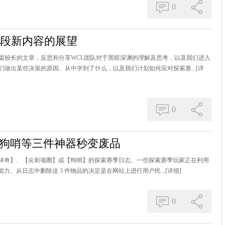
0
2阶段新内容的展望
篇较长的文章，反思和分享WCL团队对于黑暗深渊的理解及思考，以及我们进入
做出某些决策的原因、从中学到了什么，以及我们计划如何应对探索赛...
[详
0
 狗哨等三件神器秒变废品
机械格林奇】、【尖刺项圈】或【狗哨】的探索赛季日志。一些探索赛季玩家正在利用
力。从日志中删除这 3 件物品的决定是在网站上进行用户民...
[详细]
0