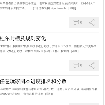
，用来看看自己的副本战斗信息。也有粉丝想知道开启后如何关闭，找不到入口。
关闭方法。一、打开游戏官网 https://wow.bl...
[详细]
0
奥杜尔封榜及规则变化
维护时对怀旧服国服P2奥杜尔榜单进行封榜，并开启P2.5榜单。很抱歉无法更早的
器压力进行封榜。封榜的原因- 国服巫妖王怀旧服每周...
[详细]
0
示任意玩家团本进度排名和分数
WCL插件有啥用？鼠标滑到任意玩家显示百分比分数，进度，全明星分 及 当前国服排名
详情Shift+左键点击角色名显示进度...
[详细]