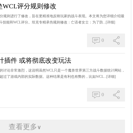
垒WCL评分规则修改
L评分规则进行了修改，旨在更精准地反映玩家的战斗表现。本文将为您详细介绍最
技能和WCL评分。坦克专精承伤规则修改：亡语者女士：为了防...
[详细]
0
计插件 或将彻底改变玩法
窍的讨论非常激烈，这说明虽然WCL只是一个魔兽世界第三方战斗数据统计网站，
超过了游戏内部的实际数据。这种结果是有利也有弊的，比如WCL...
[详细]
0
查看更多
∨