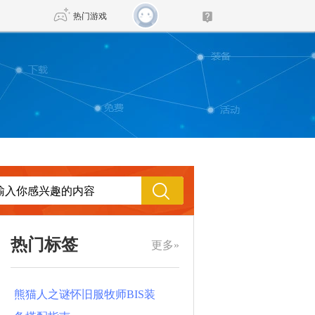
热门游戏
DNF
传奇4
剑网3旗舰版
新天龙八部
自由
诛仙世界
仙剑世界
热门标签
更多»
熊猫人之谜怀旧服牧师BIS装