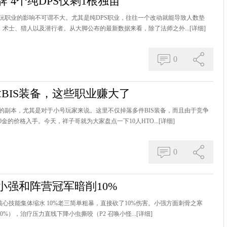
 4个纯DPS仅剩1根独苗
玩职业的影响不可谓不大。尤其是纯DPS职业，往往一个改动就能导致人数垫
、术士、猎人以及潜行者。从大脚公布的最新数据来看，除了法师之外...
[详细]
0
拿BIS装备，这些职业赚大了
极高的副本，尤其是对于小号玩家来说。这里不仅掉落多件BIS装备，而且由于竞争
金的价格入手。今天，祥子哥就为大家盘点一下10人HTO...
[详细]
0
H小强和阵营冠军暗削10%
营冠军核心技能集体缩水 10%老三简单粗暴，直接砍了10%伤害。小强方面刺骨之寒
削弱 10%），治疗压力直线下降小虫撕咬（P2 召唤小怪...
[详细]