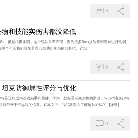
0
多怪物和技能实伤害都没降低
了20%，但是根据实测，这个说法并不严谨，因为很多Boss技能等都没有进行削弱。
呢？今天我们就来看看Pit给我们带来的分析吧...
[详细]
0
A：坦克防御属性评分与优化
，WA是让您成为游戏高手的关键。作为一款备受玩家热捧的游戏，WLK怀旧服WA
程带来不可思议的惊喜。在本文中，我们将深入了解这款游戏的...
[详细]
0