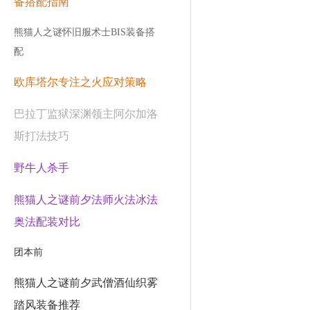
备搭配指南
熊猫人之谜怀旧服术士BIS装备搭
配
欧库塔尔专注之火应对策略
巴拉丁监狱深渊领主阿尔加洛
斯打法技巧
野牛人杀手
熊猫人之谜前夕法师火法冰法
奥法配装对比
团本前
熊猫人之谜前夕武僧酒仙织雾
踏风装备推荐