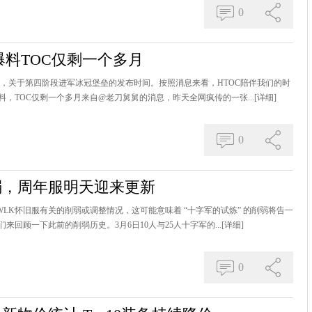
0
爆料TOC仅剩一个多月
，关于第四阶段进军冰冠堡垒的发布时间。按照消息来看，HTOC陪伴我们的时
，TOC仅剩一个多月来自@老刀舅舅的消息，昨天全网疯传的一张...
[详细]
0
弱，周年服明天迎来更新
LK怀旧服有关的削弱或调整情况，这可能意味着 “十字军的试炼” 的削弱将告一
回顾一下此前的削弱历史。3月6日10人与25人十字军的...
[详细]
0