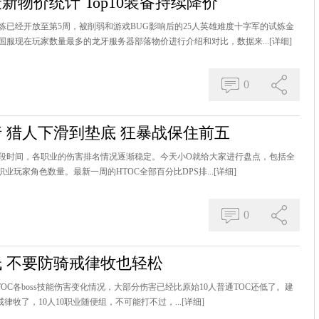
新物价统计 Top10装备持续降价
已经开放至第5周，被削弱和游戏BUG影响后的25人英雄难度十字军的试炼金
服现在玩家数量最多的龙牙服务器部落物价进行介绍和对比，数据来...
[详细]
0
行 猎人下滑到垫底 狂暴战保住前五
一段时间，各职业的伤害排名情况逐渐稳定。今天小O就给大家进行盘点，包括全
职业玩家角色数量。最新一周的HTOC全部百分比DPS排...
[详细]
0
低 不要防骑戒律牧也轻松
HTOC各boss技能伤害变化情况，大部分伤害已经比原始10人普通TOC还低了。建
牧了，10人10职业随便组，不可能打不过，...
[详细]