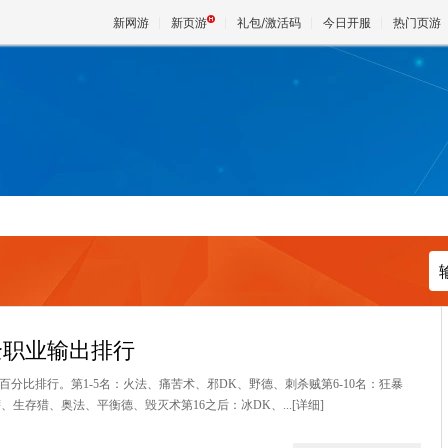
新网游
新页游
礼包/激活码
今日开服
热门页游
魔兽
天堂
王权与
全职业输出排行
百分比排行。第1-5名：火法、痛苦术、邪DK、野德、刺杀贼第6-10名：狂暴
、生存猎、奥法、平衡德、毁灭术第16之后：冰DK、...
[详细]