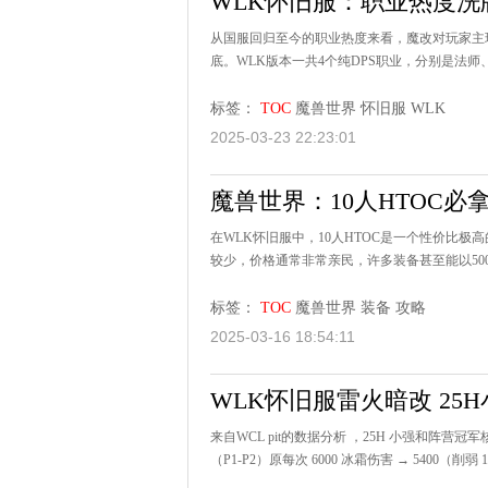
WLK怀旧服：职业热度洗牌
从国服回归至今的职业热度来看，魔改对玩家主
底。WLK版本一共4个纯DPS职业，分别是法师
标签：
TOC
魔兽世界
怀旧服
WLK
2025-03-23 22:23:01
魔兽世界：10人HTOC必
在WLK怀旧服中，10人HTOC是一个性价比
较少，价格通常非常亲民，许多装备甚至能以500
标签：
TOC
魔兽世界
装备
攻略
2025-03-16 18:54:11
WLK怀旧服雷火暗改 25
来自WCL pit的数据分析 ，25H 小强和阵
（P1-P2）原每次 6000 冰霜伤害 → 5400（