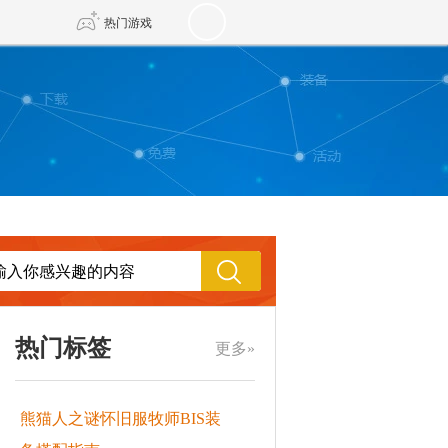
热门游戏
DNF
传奇4
剑网3旗舰版
新天龙八部
自由
诛仙世界
新仙侠5
热门标签
更多»
熊猫人之谜怀旧服牧师BIS装