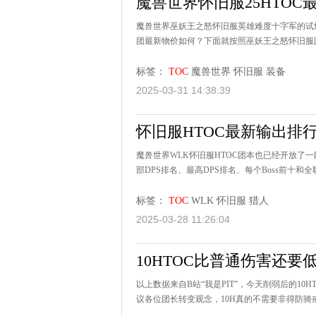
魔兽世界怀旧服25HTOC最
魔兽世界巫妖王之怒怀旧服英雄难度十字军的试炼
团最新物价如何？下面就按照巫妖王之怒怀旧服国
标签：
TOC
魔兽世界
怀旧服
装备
2025-03-31 14:38:39
怀旧服HTOC最新输出排
魔兽世界WLK怀旧服HTOC团本也已经开放了
部DPS排名、最高DPS排名、每个Boss前十和全
标签：
TOC
WLK
怀旧服
猎人
2025-03-28 11:26:04
10HTOC比普通伤害还要
以上数据来自B站“我是PIT”，今天削弱后的10
议各位团长转变观念，10H真的不需要非得防骑戒律