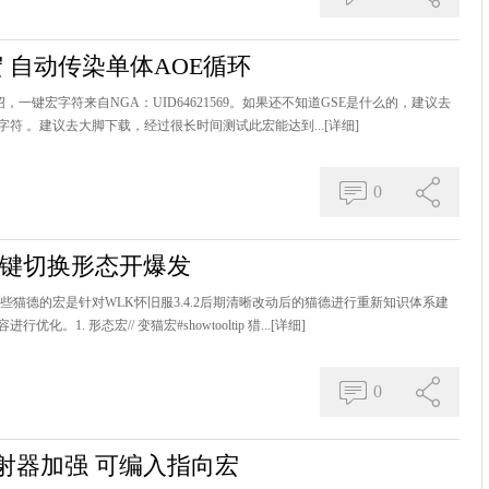
 自动传染单体AOE循环
，一键宏字符来自NGA：UID64621569。如果还不知道GSE是什么的，建议去
符 。建议去大脚下载，经过很长时间测试此宏能达到...
[详细]
0
一键切换形态开爆发
些猫德的宏是针对WLK怀旧服3.4.2后期清晰改动后的猫德进行重新知识体系建
. 形态宏// 变猫宏#showtooltip 猎...
[详细]
0
射器加强 可编入指向宏