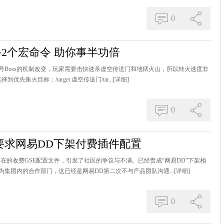
0
备2个宏命令 助你事半功倍
2号Boss的机制改变，玩家需要击快速杀虚空传送门和地狱火山，所以转火速度非
集火目标：/target 虚空传送门/tar...
[详细]
0
要求网易DD下架付费插件配置
存在的收费GSE配置文件，引发了社区的争议与不满。已经责成“网易DD”下架相
集团内的合作部门，这已经是网易DD第二次不与产品团队沟通...
[详细]
0