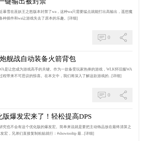
一键输出被封禁
近暴雪在巫妖王之怒版本封禁了wa，这种wa只需要猛点就能打出高输出，遥想魔
各种插件和wa让游戏失去了原本的乐趣。
[详细]
0
A：炮舰战自动装备火箭背包
，WA是让您成为游戏高手的关键。作为一款备受玩家热捧的游戏，WLK怀旧服WA
程带来不可思议的惊喜。在本文中，我们将深入了解这款游戏的...
[详细]
0
版爆发宏来了！轻松提高DPS
有他的研究也不会有这个优化版的爆发宏。简单来说就是要把主动饰品放在最终清算之
弟们直接复制粘贴就行：#showtooltip 最...
[详细]