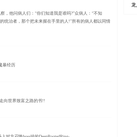
龙
察，他问病人们：“你们知道我是谁吗?”众病人：“不知
民的统治者，那个把未来握在手里的人!”所有的病人都以同情
师的魔暴经历
走向世界致富之路的书!!
召唤boss掉的DeepRootedRing-