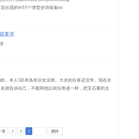
328新补丁后出现的WTF!!!类型史诗装备htt
解锁要求
要求
的，本人5区布洛米尔女法师。大水的任务还没学。现在水
男友就告诉自己，不能和他以前玩奇迹一样，把宝石看的太
一页
1
2
3
跳转