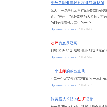
细数各职业年轻时在训练营趣闻
某天，萨尔来到某精神病院的重病房视
道。”萨尔：“我是部落的大酋长，万
的目光看着他，其中的一个
http://wow.17173.com
2009-10-13
法师
的魔暴经历
14级,22级,30级,38级,46级,54级法
http://wow.17173.com
2006-07-14
一个
法师
的致富宝典
>,每一个WOW玩家都该看的,一本让你
http://wow.17173.com
2007-01-02
转美服技术贴(4)
法师
必看
转一美服技术贴(4)__建议法师必看战场上对方