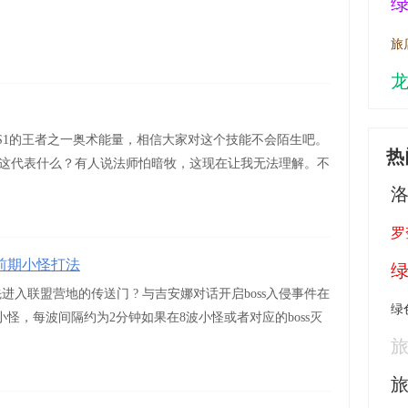
旅
VS1的王者之一奥术能量，相信大家对这个技能不会陌生吧。
热
害。这代表什么？有人说法师怕暗牧，这现在让我无法理解。不
罗
前期小怪打法
入联盟营地的传送门 ? 与吉安娜对话开启boss入侵事件在
绿
8波小怪，每波间隔约为2分钟如果在8波小怪或者对应的boss灭