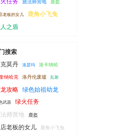
绿火任务
旅法师营地
鹿盔
鹿角小飞兔
店老板的女儿
龙人之盾
门搜索
洛克莫丹
洛卡纳哈
洛瑟玛
奎纳哈克
洛丹伦废墟
乱射
绿龙攻略
绿色始祖幼龙
绿火任务
色武器
旅法师营地
鹿盔
旅店老板的女儿
鹿角小飞兔