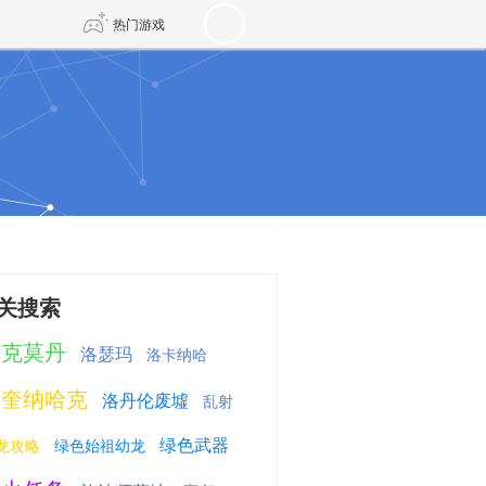
热门游戏
DNF
传奇4
剑网3旗舰版
新天龙八部
自由
诛仙世界
新仙侠5
关搜索
洛克莫丹
洛瑟玛
洛卡纳哈
罗奎纳哈克
洛丹伦废墟
乱射
绿色武器
龙攻略
绿色始祖幼龙