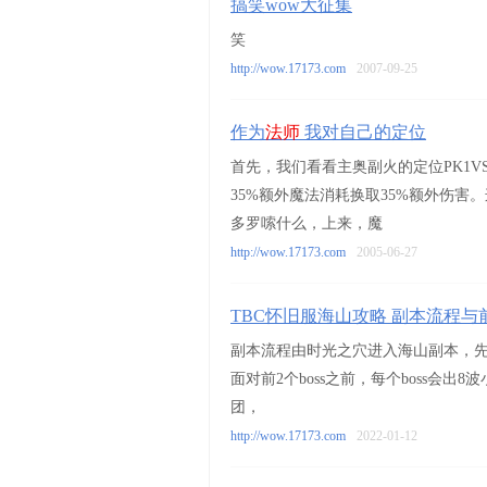
搞笑wow大征集
笑
http://wow.17173.com
2007-09-25
作为
法师
我对自己的定位
首先，我们看看主奥副火的定位PK1
35%额外魔法消耗换取35%额外伤
多罗嗦什么，上来，魔
http://wow.17173.com
2005-06-27
TBC怀旧服海山攻略 副本流程与
副本流程由时光之穴进入海山副本，先进
面对前2个boss之前，每个boss会出
团，
http://wow.17173.com
2022-01-12