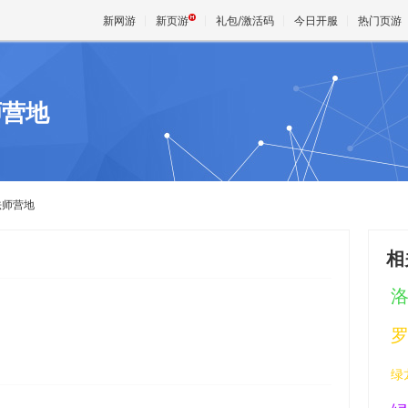
新网游
新页游
礼包/激活码
今日开服
热门页游
师营地
魔兽
天堂
法师营地
王权与
相
绿