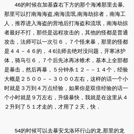
46的时候在加基森右下方的那个海滩那里去暴,
那里可以打南海海盗,南海流氓,南海劫掠者，南海工
人，推荐进入海盗的营地后打海盗和流氓，南海劫掠
者最好不打，那些是远程攻击的，其他的怪都是普通
攻击，法师可以一次引６，７个怪来暴，那里的怪都
是４４－４６的，４6法师去绝对没问题，开寒冰护
体，骑马引６，７个后先冰再冰锥术，基本上全部都
是暴击，然后再暴，５分钟杀１２－－１４个，经验
大概是２５００－－３０００左右，这样的话一个小
时就是３万到４万点经验，如果你是双倍经验的话一
个小时就是９万左右，升级暴快，我就是在这里从４
２升到了５１才走的，才用了２天，快．
54的时候可以去暴安戈洛环行山的龙,那里的龙