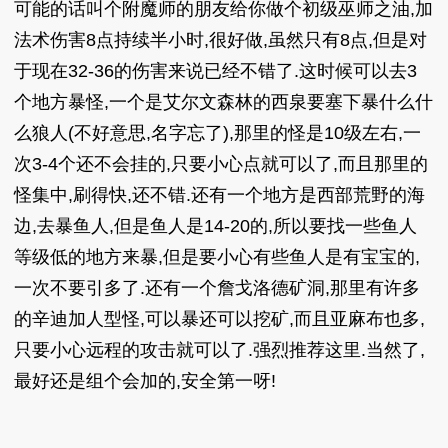
可能的话叫个附魔师的朋友给你做个初级巫师之油,加
法术伤害8点持续半小时,很好做,虽然只有8点,但是对
于现在32-36的伤害来说已经不错了.这时候可以去3
个地方暴怪,一个是艾尔文森林的西泉要塞下暴什么什
么狼人(不好意思,名字忘了),那里的怪是10级左右,一
次3-4个还不会挂的,只要小心点就可以了,而且那里的
怪集中,刷得快,还不错.还有一个地方是西部荒野的海
边,去暴鱼人,但是鱼人是14-20的,所以要找一些鱼人
等级低的地方来暴,但是要小心有些鱼人是有宝宝的,
一次不要引多了.还有一个詹戈洛德矿洞,那里有许多
的辛迪加人型怪,可以暴还可以挖矿,而且亚麻布也多,
只要小心远程的攻击就可以了.强烈推荐这里.当然了,
最好还是组个会加的,安全第一呀!