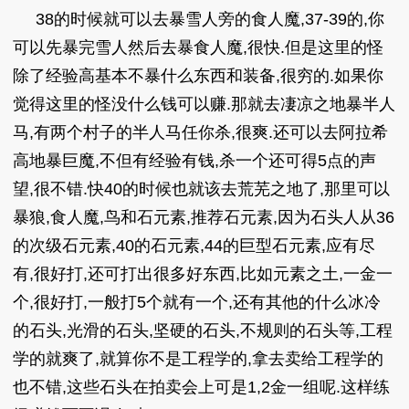
38的时候就可以去暴雪人旁的食人魔,37-39的,你
可以先暴完雪人然后去暴食人魔,很快.但是这里的怪
除了经验高基本不暴什么东西和装备,很穷的.如果你
觉得这里的怪没什么钱可以赚.那就去凄凉之地暴半人
马,有两个村子的半人马任你杀,很爽.还可以去阿拉希
高地暴巨魔,不但有经验有钱,杀一个还可得5点的声
望,很不错.快40的时候也就该去荒芜之地了,那里可以
暴狼,食人魔,鸟和石元素,推荐石元素,因为石头人从36
的次级石元素,40的石元素,44的巨型石元素,应有尽
有,很好打,还可打出很多好东西,比如元素之土,一金一
个,很好打,一般打5个就有一个,还有其他的什么冰冷
的石头,光滑的石头,坚硬的石头,不规则的石头等,工程
学的就爽了,就算你不是工程学的,拿去卖给工程学的
也不错,这些石头在拍卖会上可是1,2金一组呢.这样练