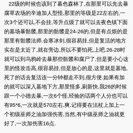
22级的时候也该到了暮色森林了,在那里可以先去暴
腐草农场的辛迪加人型怪,那里的等级是22左右的,一
次3个还可以,不会挂,等升点级了就可以去夜色镇下面
的墓场暴骷髅,那里的骷髅是24-26的,但是有点烦的是
那里有骷髅法师.会寒冰剑,很容易挂,但是复活的地方
实在是太近了,就在旁边,所以不要怕死,上吧.26-28时
就可以到乌鸦岭去暴那些骷髅和腐尸了,但是要小心这
里的怪攻击高,很容易挂,但是放心的是,这里就是墓地,
死了的话去复活连一分钟都走不到,很方便.如果有加
的就可以深入墓地下方,那里怪多,刷新快,我26的时候
跟一个小德去暴,一次6个怪,经验的话两个人分也可以
有95*6,一次就是570左右,爽.记得要在法杖上加上一
个初级巫师之油加强伤害,当然,有中级巫师之油就更
好了,一次加伤害16点.