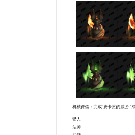
机械侏儒：完成“麦卡贡的威胁 ”
猎人
法师
武僧