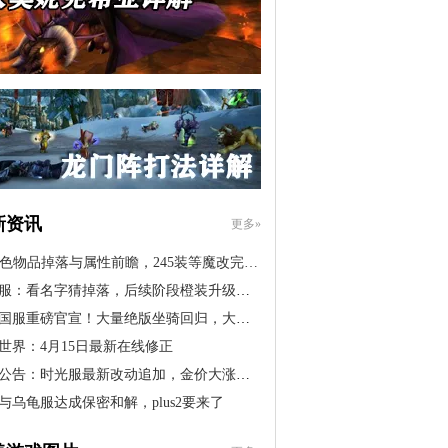
新资讯
更多»
橙色物品掉落与属性前瞻，245装等魔改完…
服：看名字猜掉落，后续阶段橙装升级道…
国服重磅官宣！大量绝版坐骑回归，大米…
世界：4月15日最新在线修正
公告：时光服最新改动追加，金价大涨！…
与乌龟服达成保密和解，plus2要来了