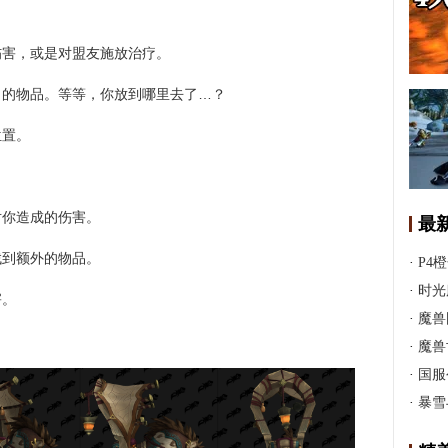
伤害，或是对盟友施放治疗。
出的物品。等等，你放到哪里去了…？
位置。
。
对你造成的伤害。
最
找到额外的物品。
·
P4
·
时光
害。
·
魔兽
·
魔兽
·
国服
·
暴雪