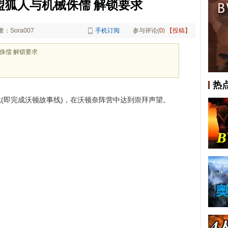
新同盟狐人与机械侏儒 解锁要求
者：Sora007
手机订阅
参与评论(
0
)
【投稿】
械侏儒 解锁要求
热
就(即完成沃顿故事线)，在沃顿奈阵营中达到崇拜声望。