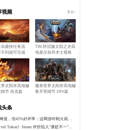
荐视频
更多»
奎岛最快任务流
TBC怀旧服太阳之井高
时不到就可完成
地基尔加丹术士视角
世界太阳井高地穆
魔兽世界太阳井高地穆
细节 坦克篇
鲁开荒细节 DPS篇
戏头条
万峰值，但45%好评率：这网游咋刚火就翻车了？
Tokon》Steam 评价陷入“褒贬不一”，PC 移植版表现糟糕引发玩家投诉，Arc System Works 对此做出…