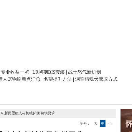
|
专业收益一览
|
LR初期BIS套装
|
战士怒气新机制
猎人宠物刷新点汇总
|
名望提升方法
|
渊誓猎魂犬获取方式
3PTR 新同盟狐人与机械侏儒 解锁要求
字号：
大
中
小