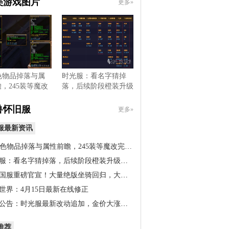
美游戏图片
更多»
色物品掉落与属
时光服：看名字猜掉
，245装等魔改
落，后续阶段橙装升级
，…
道具出…
兽怀旧服
更多»
服最新资讯
橙色物品掉落与属性前瞻，245装等魔改完…
服：看名字猜掉落，后续阶段橙装升级道…
国服重磅官宣！大量绝版坐骑回归，大米…
世界：4月15日最新在线修正
公告：时光服最新改动追加，金价大涨！…
推荐