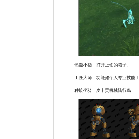
骷髅小指：打开上锁的箱子。
工匠大师：功能如个人专业技能
种族坐骑：麦卡贡机械陆行鸟