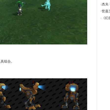
·
杰夫·范德
·
世嘉
·
《幻兽
工具组合。