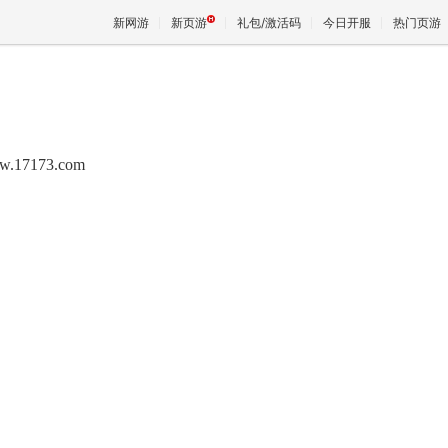
新网游
新页游
礼包/激活码
今日开服
热门页游
魔兽
w.17173.com
天堂
王权与