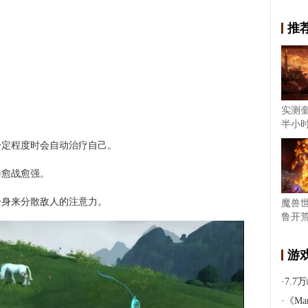
推
实测
半小
一定程度时会自动治疗自己。
会愈战愈强。
分身来分散敌人的注意力。
魔兽
鲁开荒
游
·
7.7
·
《Marvel 