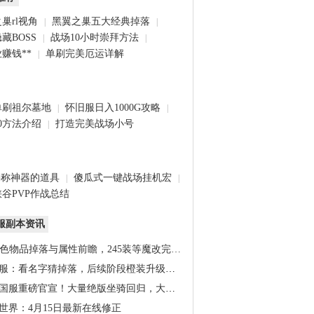
巢rl视角
黑翼之巢五大经典掉落
|
|
藏BOSS
战场10小时崇拜方法
|
|
赚钱**
单刷完美厄运详解
|
单刷祖尔墓地
怀旧服日入1000G攻略
|
|
0方法介绍
打造完美战场小号
|
堪称神器的道具
傻瓜式一键战场挂机宏
|
|
谷PVP作战总结
服副本资讯
橙色物品掉落与属性前瞻，245装等魔改完…
服：看名字猜掉落，后续阶段橙装升级道…
国服重磅官宣！大量绝版坐骑回归，大米…
世界：4月15日最新在线修正