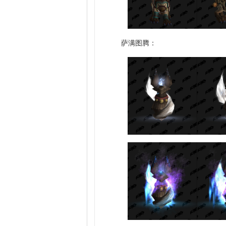
萨满图腾：