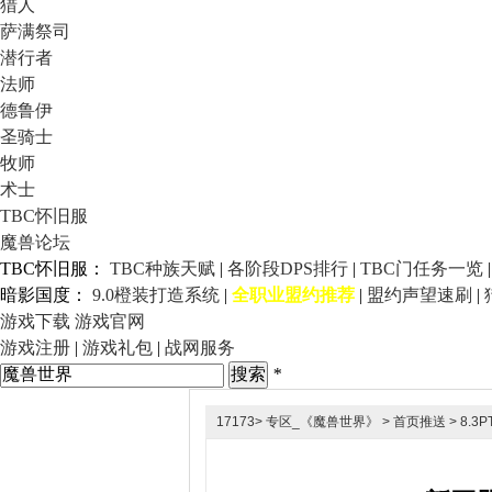
猎人
萨满祭司
潜行者
法师
德鲁伊
圣骑士
牧师
术士
TBC怀旧服
魔兽论坛
TBC怀旧服：
TBC种族天赋
|
各阶段DPS排行
|
TBC门任务一览
暗影国度：
9.0橙装打造系统
|
全职业盟约推荐
|
盟约声望速刷
|
游戏下载
游戏官网
游戏注册
|
游戏礼包
|
战网服务
*
17173
>
专区_《魔兽世界》
>
首页推送
> 8.