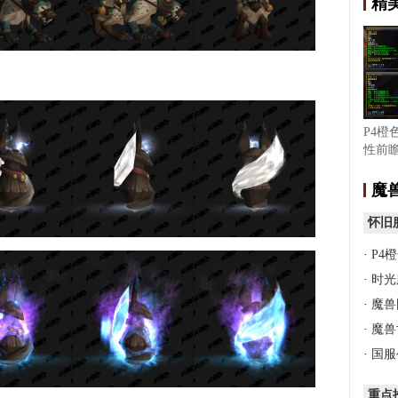
精
P4橙
性前瞻
完成
魔
怀旧
·
P4
·
时光
·
魔兽
·
魔兽
·
国服
重点