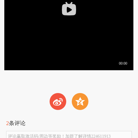
t
z
2
条评论
评论赢取激活码/周边等奖励！加群了解详情224611913