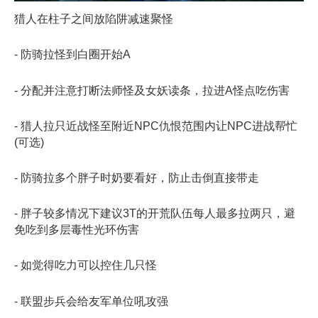
猎人在柱子之间放陷阱减速聚怪
- 防骑拉怪到白圈开始A
- 分配并注意打断法师怪及女妖读条，拉进A怪点吃伤害
- 猎人拉只近战怪至附近NPC仇恨范围内让NPC进战帮忙
(可选)
- 防骑拉多个胖子时奶要看好，防止击倒直接带走
- 胖子较多情况下建议3T的开荒队伍每人最多拉两只，避
免吃到多层毒性光环伤害
- 如觉得吃力可以控住几只怪
- 联盟步兵会给友军单位吼攻强