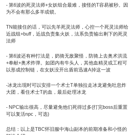
- 第6波的死灵法师+女妖组合最难，接怪的T容易被秒。因
为不会有那么多羊或锁。
TN能接住的话，可以先羊死灵法师，心控一个死灵法师给
近战组+buff，近战负责集火妖，法系负责输出剩下的死灵
法师
- 第6波还有种打法是，奶骑无敌聚怪，防骑上去奥术洪流
+奉献+奥术炸弹。如团内有牛头人，其他血精灵或工程可
以形成控制链，在女妖没开出盾前迅速A掉这一波
-冰龙出现时可以安排一个术士T单独拉走冰龙避免吐息炸
大团，看住术士T的血，最后处理冰龙
- NPC输出很高，尽量避免他们死得过多(打完boss后重置
可以复活npc，可选)
总结：以上是TBC怀旧服中海山副本的前期准备和小怪的