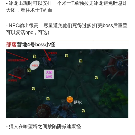
- 冰龙出现时可以安排一个术士T单独拉走冰龙避免吐息炸
大团，看住术士T的血
- NPC输出很高，尽量避免他们死得过多(打完boss后重置
可以复活npc，可选)
- 猎人在瞭望塔之间放陷阱减速聚怪