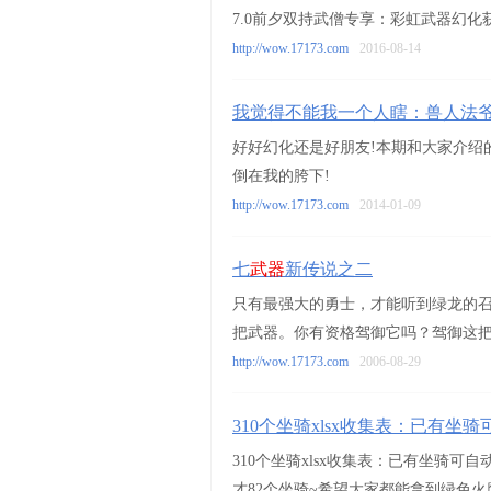
7.0前夕双持武僧专享：彩虹武器幻化
http://wow.17173.com
2016-08-14
我觉得不能我一个人瞎：兽人法
好好幻化还是好朋友!本期和大家介绍
倒在我的胯下!
http://wow.17173.com
2014-01-09
七
武器
新传说之二
只有最强大的勇士，才能听到绿龙的
把武器。你有资格驾御它吗？驾御这
http://wow.17173.com
2006-08-29
310个坐骑xlsx收集表：已有坐
310个坐骑xlsx收集表：已有坐骑可
才82个坐骑~希望大家都能拿到绿色火