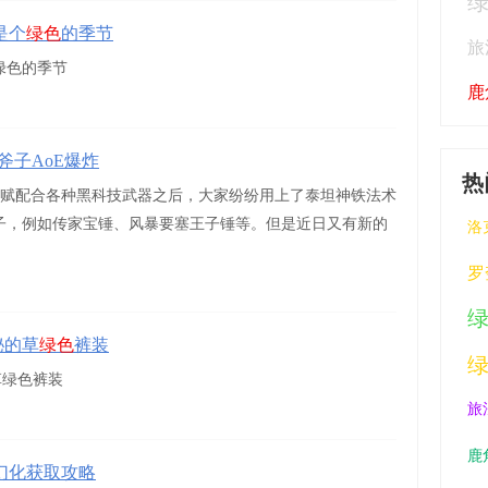
是个
绿色
的季节
旅
绿色的季节
鹿
斧子AoE爆炸
热
天赋配合各种黑科技武器之后，大家纷纷用上了泰坦神铁法术
锤子，例如传家宝锤、风暴要塞王子锤等。但是近日又有新的
洛
罗
秘的草
绿色
裤装
草绿色裤装
旅
鹿
幻化获取攻略