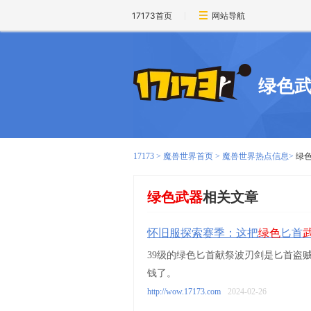
17173首页
网站导航
绿色
17173
>
魔兽世界首页
>
魔兽世界热点信息
>
绿
绿色武器
相关文章
怀旧服探索赛季：这把
绿色
匕首
39级的绿色匕首献祭波刃剑是匕首盗
钱了。
http://wow.17173.com
2024-02-26