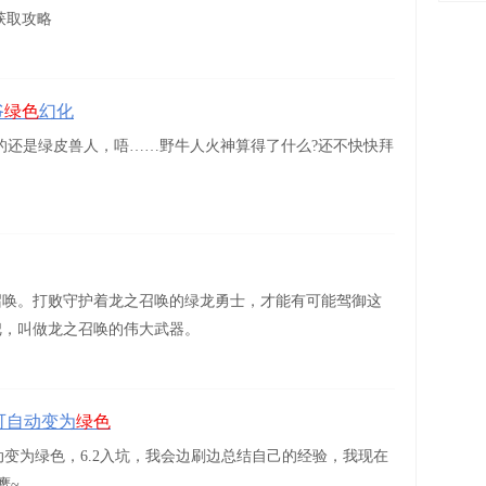
获取攻略
爷
绿色
幻化
的还是绿皮兽人，唔……野牛人火神算得了什么?还不快快拜
召唤。打败守护着龙之召唤的绿龙勇士，才能有可能驾御这
把，叫做龙之召唤的伟大武器。
骑可自动变为
绿色
自动变为绿色，6.2入坑，我会边刷边总结自己的经验，我现在
鹰~