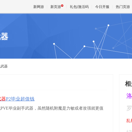
新网游
新页游
礼包/激活码
今日开服
热门页游
武器
魔兽
天堂
色武器
王权与
相
武器
P2毕业超值钱
贼PVE毕业副手武器，虽然随机附魔是力敏或者攻强就更值
乱