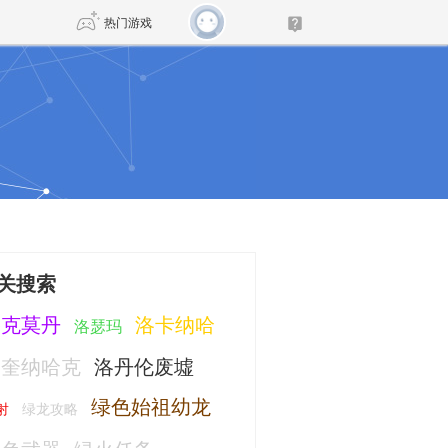
热门游戏
DNF
传奇4
剑网3旗舰版
新天龙八部
自由
诛仙世界
新仙侠5
关搜索
洛克莫丹
洛卡纳哈
洛瑟玛
罗奎纳哈克
洛丹伦废墟
绿色始祖幼龙
射
绿龙攻略