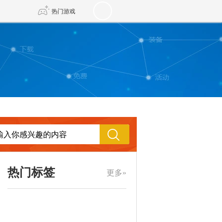
热门游戏
DNF
传奇4
剑网3旗舰版
新天龙八部
自由
诛仙世界
新仙侠5
热门标签
更多»