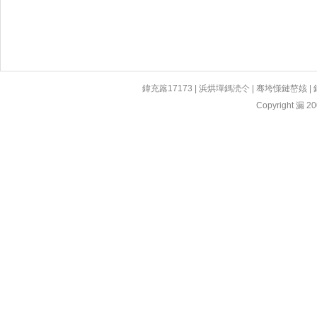
鍏充簬17173
|
浜烘墠鎷涜仒
|
骞垮憡鏈嶅姟
|
Copyright 漏 200