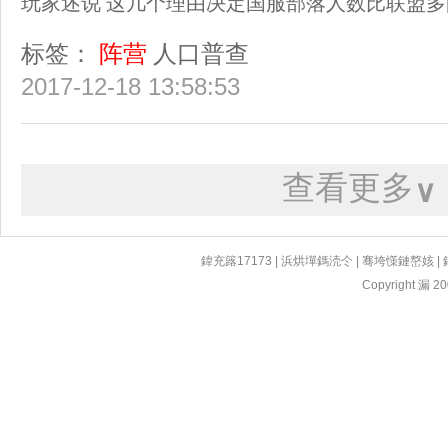
玩家述说 这几个理由决定国服部落人数比联盟多
标签：
阵营
人口普查
2017-12-18 13:58:53
查看更多
∨
鍏充簬17173
|
浜烘墠鎷涜仒
|
骞垮憡鏈嶅姟
|
Copyright 漏 200