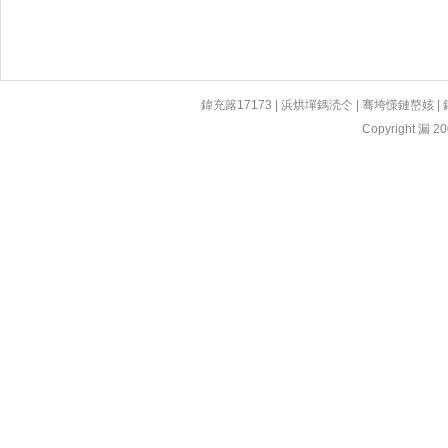
鍏充簬17173
|
浜烘墠鎷涜仒
|
骞垮憡鏈嶅姟
|
Copyright 漏 200