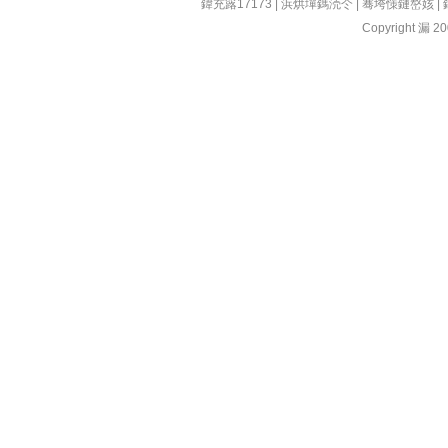
鍏充簬17173
|
浜烘墠鎷涜仒
|
骞垮憡鏈嶅姟
|
Copyright 漏 200