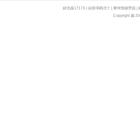
鍏充簬17173
|
浜烘墠鎷涜仒
|
骞垮憡鏈嶅姟
|
Copyright 漏 200