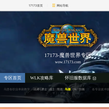
17173首页
网站导航
17173-魔兽世界专区
wow.17173.com
专区首页
WLK攻略库
怀旧服数据库
+
乌堡各职业单刷教学：
法师
|
术士
|
战士
|
熊德
|
鸟德
|
DK
|
防骑
各专业速冲