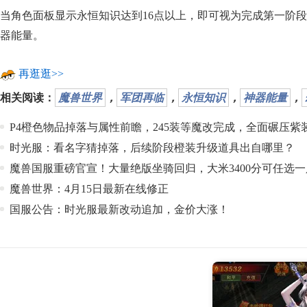
当角色面板显示永恒知识达到16点以上，即可视为完成第一阶段
器能量。
再逛逛>>
相关阅读：
魔兽世界
，
军团再临
，
永恒知识
，
神器能量
，
P4橙色物品掉落与属性前瞻，245装等魔改完成，全面碾压紫
时光服：看名字猜掉落，后续阶段橙装升级道具出自哪里？
魔兽国服重磅官宣！大量绝版坐骑回归，大米3400分可任选
魔兽世界：4月15日最新在线修正
国服公告：时光服最新改动追加，金价大涨！