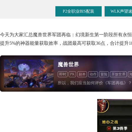
P2全职业BIS配装
WLK声望
今天为大家汇总魔兽世界军团再临：幻境新生第一阶段所有永恒
提升5%的神器能量获取效率，战团最高可获取36点，合计提升
魔兽世界
即时
PK
副本
动作
冒险
开放世界
所以，我们应当如何评价《军团再临》？