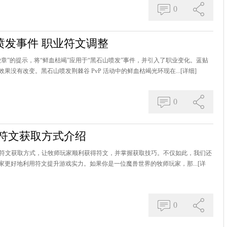
0
喷发事件 职业符文调整
章”的提示，将“鲜血枯竭”应用于“黑石山喷发”事件，并引入了职业变化。蓝贴
没有改变。黑石山喷发荆棘谷 PvP 活动中的鲜血枯竭光环现在...
[详细]
0
师符文获取方式介绍
师符文获取方式，让牧师玩家顺利获得符文，并掌握获取技巧。不仅如此，我们还
更好地利用符文提升游戏实力。如果你是一位魔兽世界的牧师玩家，那...
[详
0