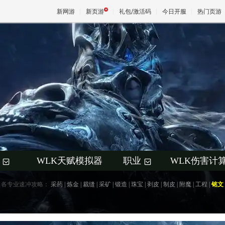
新网游
新页游
礼包/激活码
今日开服
热门页游
魔兽
天堂
王权与
WLK天赋模拟器
职业
WLK伤害计
+
+
各专业速冲攻略：
采药
|
炼金
|
裁缝
|
采矿
|
锻造
|
珠宝
|
剥皮
|
制皮
|
附魔
|
工程
|
铭文