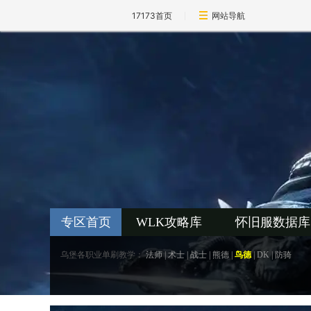
17173首页
网站导航
专区首页
WLK攻略库
怀旧服数据库
乌堡各职业单刷教学：
法师
|
术士
|
战士
|
熊德
|
鸟德
|
DK
|
防骑