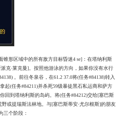
内的正面锥形区域中的所有敌方目标昏迷4 se]：在塔纳利斯
寻找NPC[斯派克·莱克曼]。按照他游泳的方向，如果你没有水行
前往冬泉谷，在61.2 37.0将(任务#84138)转入
 。拿起(任务#84211)并杀死59级暴徒黑石私运商和萨方
你回到塔纳利斯的岛屿。将(任务#84212)交给[塞巴斯
至西部荒野或提瑞斯法林地。与[塞巴斯蒂安·尤尔根斯]的朋友
分为三个阶段：