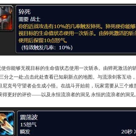
猝死使你能够无视目标的生命值状态使用一次斩杀。由猝死激活的斩
分之一处;点击此处查看已知刷新点的地图。与流浪剑客互动，领取
坦尼克号守望者会生成小怪。在战斗开始前，玩家需要从三个难
获得更好的评价——以及永恒流浪者的洞见 永恒的流浪者的洞见