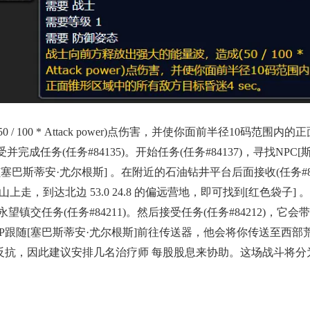
 100 * Attack power)点伤害，并使你面前半径10码范围
它两次接受并完成任务(任务​#84135)。开始任务(任务#84137)，
安·尤尔根斯] 。在附近的石油钻井平台后面接收(任务#84138) 。
9的山上走，到达北边 53.0 24.8 的偏远营地，即可找到[红色袋子]
任务(任务#84211)。然后接受任务(任务#84212)，它会带
213,a RP跟随[塞巴斯蒂安·尤尔根斯]前往传送器，他会将你传送
奋力反抗，因此建议安排几名治疗师 每股股息来协助。这场战斗将