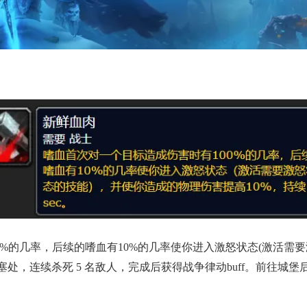
00%的几率，后续的嗜血有10%的几率使你进入激怒状态(激活需
塞。在要塞处，连续杀死 5 名敌人，完成后获得战争律动buff。前往城