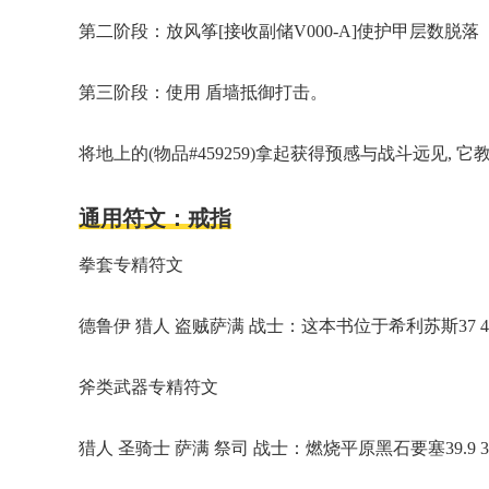
第二阶段：放风筝[接收副储V000-A]使护甲层数脱落
第三阶段：使用 盾墙抵御打击。
将地上的(物品#459259)拿起获得预感与战斗远见, 它
通用符文：戒指
拳套专精符文
德鲁伊 猎人 盗贼萨满 战士：这本书位于希利苏斯37
斧类武器专精符文
猎人 圣骑士 萨满 祭司 战士：燃烧平原黑石要塞39.9