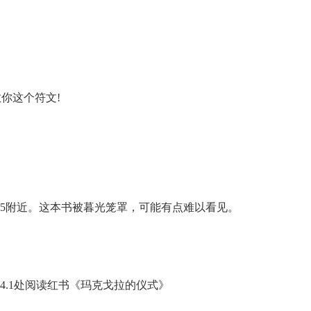
教你这个符文!
 45附近。这本书被暮光笼罩，可能有点难以看见。
 34.1处阅读红书《玛克戈拉的仪式》