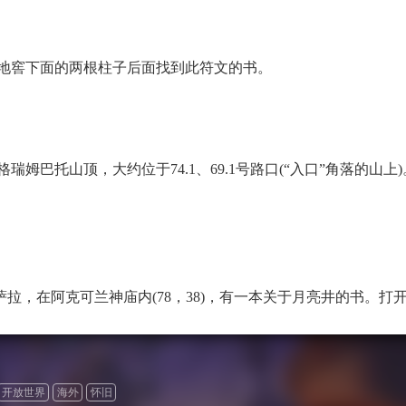
赞主地窖下面的两根柱子后面找到此符文的书。
的格瑞姆巴托山顶，大约位于74.1、69.1号路口(“入口”角落
在阿萨拉，在阿克可兰神庙内(78，38)，有一本关于月亮井的书。
开放世界
海外
怀旧