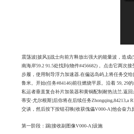
震荡波[披风][战士向前方释放出强大的能量波，造成(50 /
南海岸59.2 91.5处找到(物件​#456682) 。点击
步履，使用制导浮力加速器.在偏远岛屿上将任务交给[塞巴斯蒂
鲁米。开始(任务#84146)前往燃烧平原。沿着 59, 2
私运者垂直复合补片加装器和黄铜配制耐热法兰.返回永望镇交
蒂安·尤尔根斯]后你将在后续任务Zhongqing,84
交谈，然后按下按钮召唤[收获傀儡V000-A]他会
第一阶段：踢[接收副图像V000-A]设施