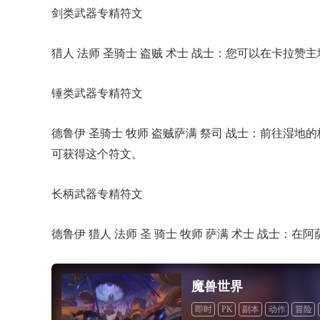
剑类武器专精符文
猎人 法师 圣骑士 盗贼 术士 战士：您可以在卡拉
锤类武器专精符文
德鲁伊 圣骑士 牧师 盗贼萨满 祭司 战士：前往湿地
可获得这个符文。
长柄武器专精符文
德鲁伊 猎人 法师 圣 骑士 牧师 萨满 术士 战士：
魔兽世界
即时
PK
副本
动作
冒险