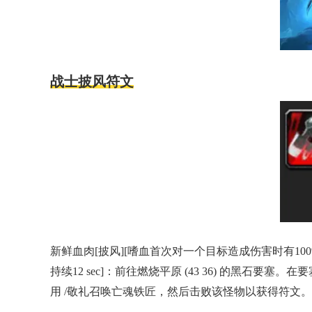
战士披风符文
新鲜血肉[披风][嗜血首次对一个目标造成伤害时有1
持续12 sec]：前往燃烧平原 (43 36) 的黑石要
用 /敬礼召唤亡魂铁匠，然后击败该怪物以获得符文。