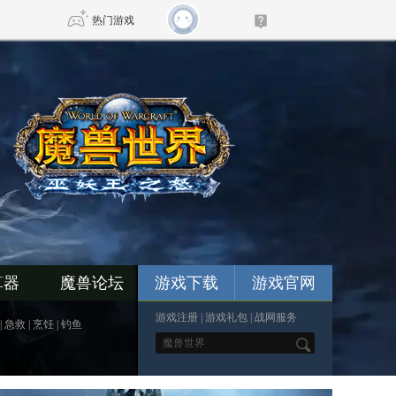
热门游戏
DNF
传奇4
剑网3旗舰版
新天龙八部
自由
诛仙世界
新仙侠5
算器
魔兽论坛
游戏下载
游戏官网
游戏注册
|
游戏礼包
|
战网服务
|
急救
|
烹饪
|
钓鱼
*