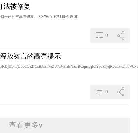
G打法被修复
法似乎已经被暴雪修复。大家安心正常打吧!
[详细]
0
业释放祷言的高亮提示
xKDjff14n(U6dCCo27CsBJd3n7oZU7uV3mBNzw)JGquzqqIGYpoEhjojK6d5PtcX75VGvwv
0
查看更多
∨