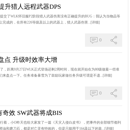
提升猎人远程武器DPS
提交了WLK怀旧服P2阶段猎人武器伤害没有正确提升的BUG：我认为当物品等
上完成的，在所有226等级及以上的武器上，猎人武器伤害...
[详细]
0
盘点 升级时效率大增
了，距离9月27日WLK正式登场还剩2周时间，现在就开始在为80级做最一些准
来盘点一下。任务准备暴雪为了鼓励玩家做任务升级可谓是不遗...
[详细]
0
奇效 SW武器将成BIS
进行着，小O昨天也给大家发了一篇《天灾入侵白皮书》，把事件的全部细节都列
油和磨刀石，都是对亡灵有特效的，但是只能用于164及以下的装...
[详细]