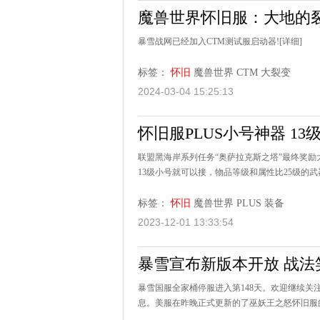
魔兽世界怀旧服：大地的
暴雪战网已经加入CTM测试服启动器!
[详细]
标签：
怀旧
魔兽世界
CTM
大裂变
2024-03-04 15:25:13
怀旧服PLUS小号神器 1
联盟黑海岸系列任务“奥萨拉克斯之塔”最终奖励
13级小号就可以接，物品等级和属性比25级的武
标签：
怀旧
魔兽世界
PLUS
装备
2023-12-01 13:33:54
暴雪宣布新版本开放 战法
暴雪国服全家桶停服进入第148天。欢迎继续
息。美服在昨晚正式更新的了巫妖王之怒怀旧服的