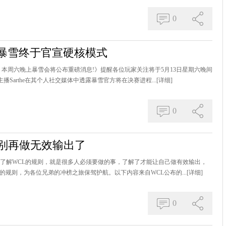
0
 暴雪终于官宣硬核模式
本周六晚上暴雪会将公布重磅消息!》提醒各位玩家关注将于5月13日星期六晚间
Sarthe在其个人社交媒体中透露暴雪官方将在决赛进程...
[详细]
0
S别再做无效输出了
期了解WCL的规则，就是很多人必须要做的事，了解了才能让自己做有效输出，
的规则，为各位兄弟的冲榜之旅保驾护航。以下内容来自WCL公布的...
[详细]
0