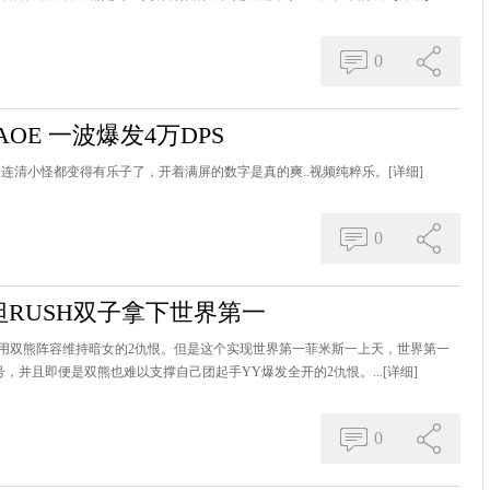
0
OE 一波爆发4万DPS
, 连清小怪都变得有乐子了，开着满屏的数字是真的爽..视频纯粹乐。
[详细]
0
坦RUSH双子拿下世界第一
用双熊阵容维持暗女的2仇恨。但是这个实现世界第一菲米斯一上天，世界第一
号，并且即便是双熊也难以支撑自己团起手YY爆发全开的2仇恨。...
[详细]
0