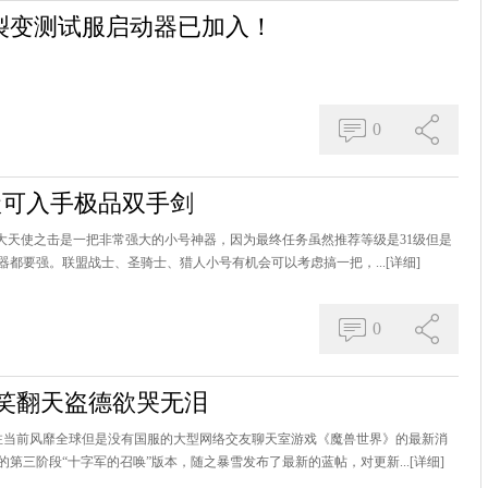
裂变测试服启动器已加入！
0
3级可入手极品双手剑
大天使之击是一把非常强大的小号神器，因为最终任务虽然推荐等级是31级但是
器都要强。联盟战士、圣骑士、猎人小号有机会可以考虑搞一把，...
[详细]
0
笑翻天盗德欲哭无泪
关注当前风靡全球但是没有国服的大型网络交友聊天室游戏《魔兽世界》的最新消
第三阶段“十字军的召唤”版本，随之暴雪发布了最新的蓝帖，对更新...
[详细]