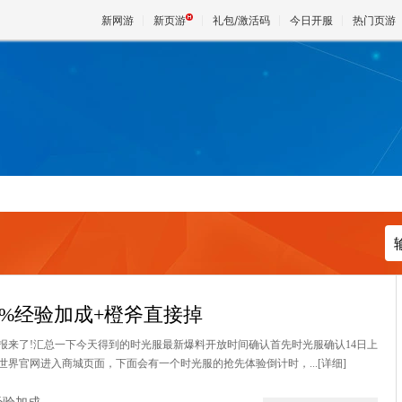
新网游
新页游
礼包/激活码
今日开服
热门页游
魔兽
天堂
王权与
00%经验加成+橙斧直接掉
情报来了!汇总一下今天得到的时光服最新爆料开放时间确认首先时光服确认14日上
界官网进入商城页面，下面会有一个时光服的抢先体验倒计时，...
[详细]