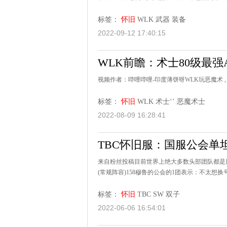
标签：
怀旧
WLK
武器
装备
2022-09-12 17:40:15
WLK前瞻：术士80级最强A
视频作者：哔哩哔哩-印度薄饼呀WLK玩恶魔术 
标签：
怀旧
WLK
术士‘’
恶魔术士
2022-08-09 16:28:41
TBC怀旧服：国服公会单
来自粉丝投稿目前世界上绝大多数头部团队都是
(常规阵容)158穆鲁的公会的1团表示：不太想换
标签：
怀旧
TBC
SW
双子
2022-06-06 16:54:01