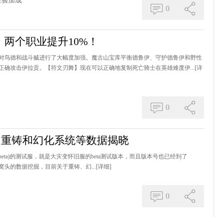
经验加成
0
两个职业提升10%！
对鸟德和战斗贼进行了大幅度加强。魔古山宝库平衡德鲁伊、守护德鲁伊和野性
确攻击伊拉贡。【符文刃舞】现在可以正确地复制死亡骑士在英雄难度伊...
[详
0
掘：重铸和幻化系统等数据揭晓
ssic_beta)的测试服，就是大灾变怀旧服的beta测试版本，而且版本号也已经到了
窝头的数据挖掘，目前关于重铸、幻...
[详细]
0