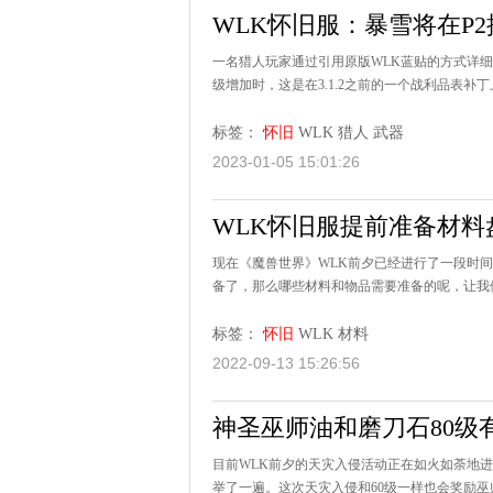
WLK怀旧服：暴雪将在P2
一名猎人玩家通过引用原版WLK蓝贴的方式详细
级增加时，这是在3.1.2之前的一个战利品表补丁
标签：
怀旧
WLK
猎人
武器
2023-01-05 15:01:26
WLK怀旧服提前准备材料
现在《魔兽世界》WLK前夕已经进行了一段时间
备了，那么哪些材料和物品需要准备的呢，让我们
标签：
怀旧
WLK
材料
2022-09-13 15:26:56
神圣巫师油和磨刀石80级有
目前WLK前夕的天灾入侵活动正在如火如荼地
举了一遍。这次天灾入侵和60级一样也会奖励巫师