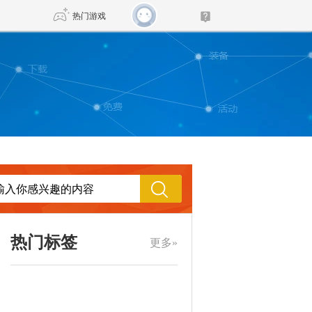
热门游戏
DNF
传奇4
剑网3旗舰版
新天龙八部
自由
诛仙世界
新仙侠5
热门标签
更多»