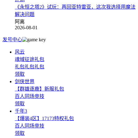
《永恒之塔2》试玩：再回亚特雷亚，这次我选择用魔法
解决问题
阿离
2026-08-01
发号中心
风云
魂域征途礼包
礼包礼包礼包
领取
剑侠世界
【群雄逐鹿】新服礼包
百人同场竞技
领取
千年3
【爆装4区】17173特权礼包
百人同场竞技
领取