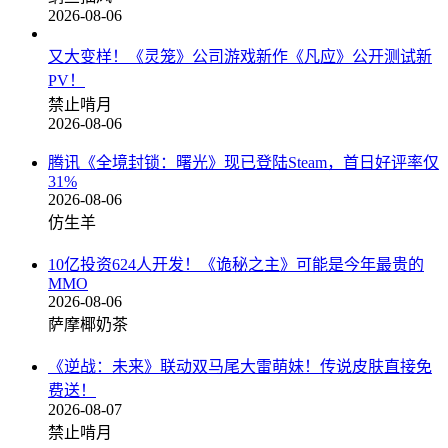
2026-08-06
又大变样！《灵笼》公司游戏新作《凡应》公开测试新
PV！
禁止啃月
2026-08-06
腾讯《全境封锁：曙光》现已登陆Steam，首日好评率仅
31%
2026-08-06
仿生羊
10亿投资624人开发！《诡秘之主》可能是今年最贵的
MMO
2026-08-06
萨摩椰奶茶
《逆战：未来》联动双马尾大雷萌妹！传说皮肤直接免
费送！
2026-08-07
禁止啃月