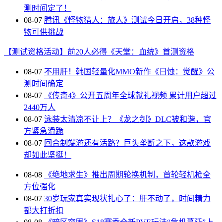
测时间定了！
08-07
腾讯《怪物猎人：旅人》测试今日开启，38种怪
物可供挑战
【测试资格活动】前20人必得《天堂：血统》首测资格
08-07
不用肝！韩国轻量化MMO新作《日蚀：觉醒》公
测时间确定
08-07
《传奇4》公开五周年全球献礼视频 累计用户超过
2440万人
08-07
泳装太清凉不让上？《龙之剑》DLC被和谐，官
方紧急滑跪
08-07
回合制端游还有活路？巨头垄断之下，这款游戏
却如此坚挺！
08-08
《绝地求生》推出周期轮换机制，首轮轻机枪全
方位强化
08-07
30岁玩家真实现状扎心了：肝不动了，时间精力
都大打折扣