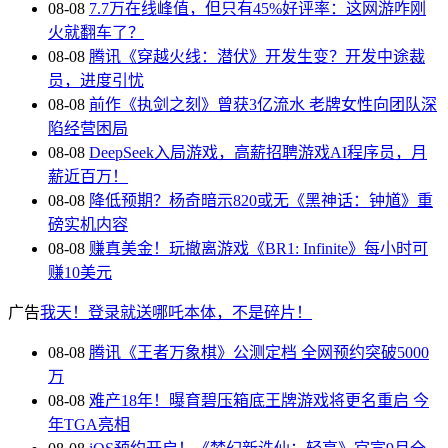
08-08
7.7万在线峰值，但只有45%好评率：这网游咋刚
火就翻车了？
08-08
腾讯《穿越火线：潜伏》开发生变？开发中途裁
员，进度引忧
08-08
前作《执剑之刻》曾获3亿流水 老牌女性向团队深
陷经营困局
08-08
DeepSeek入局游戏，高薪招聘游戏AI程序员，月
薪近百万！
08-08
降低预期？杨奇暗示820或无《黑神话：钟馗》重
磅实机内容
08-08
赚真美金！玩撤离游戏《BR1: Infinite》每小时可
赚10美元
广告
我天！登录就送哪吒本体，不是碎片！
08-08
腾讯《王者万象棋》公测定档 全网预约突破5000
万
08-08
难产18年！曝育碧压箱底王牌游戏将更名重启 今
年TGA亮相