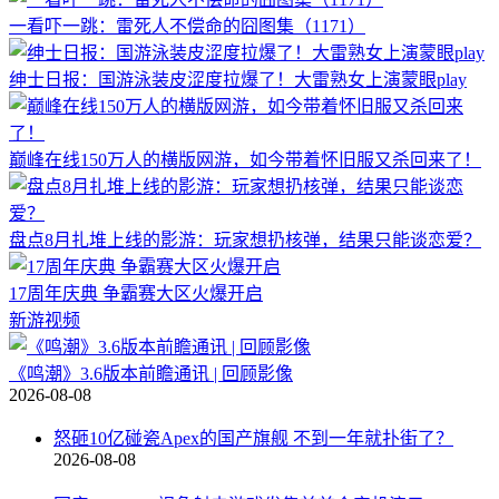
一看吓一跳：雷死人不偿命的囧图集（1171）
绅士日报：国游泳装皮涩度拉爆了！大雷熟女上演蒙眼play
巅峰在线150万人的横版网游，如今带着怀旧服又杀回来了！
盘点8月扎堆上线的影游：玩家想扔核弹，结果只能谈恋爱？
17周年庆典 争霸赛大区火爆开启
新游视频
《鸣潮》3.6版本前瞻通讯 | 回顾影像
2026-08-08
怒砸10亿碰瓷Apex的国产旗舰 不到一年就扑街了？
2026-08-08