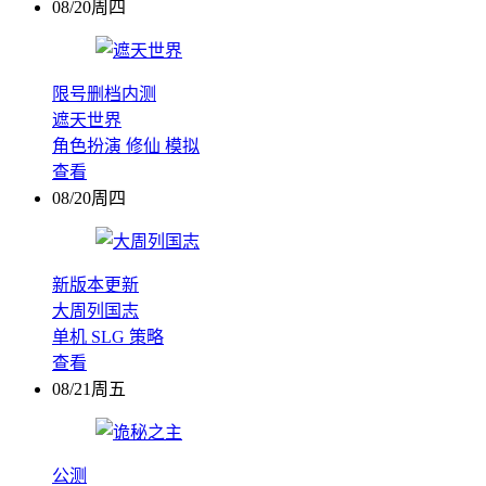
08/20周四
限号删档内测
遮天世界
角色扮演
修仙
模拟
查看
08/20周四
新版本更新
大周列国志
单机
SLG
策略
查看
08/21周五
公测