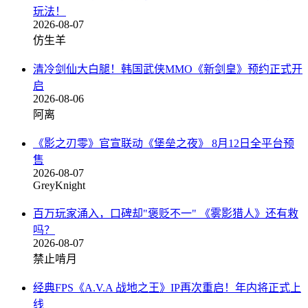
玩法！
2026-08-07
仿生羊
清冷剑仙大白腿！韩国武侠MMO《新剑皇》预约正式开
启
2026-08-06
阿离
《影之刃零》官宣联动《堡垒之夜》 8月12日全平台预
售
2026-08-07
GreyKnight
百万玩家涌入，口碑却"褒贬不一" 《雾影猎人》还有救
吗？
2026-08-07
禁止啃月
经典FPS《A.V.A 战地之王》IP再次重启！年内将正式上
线