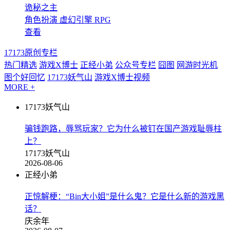
诡秘之主
角色扮演
虚幻引擎
RPG
查看
17173原创专栏
热门精选
游戏X博士
正经小弟
公众号专栏
囧图
网游时光机
图个好回忆
17173妖气山
游戏X博士视频
MORE +
17173妖气山
骗钱跑路，辱骂玩家？它为什么被钉在国产游戏耻辱柱
上？
17173妖气山
2026-08-06
正经小弟
正惊解梗：“Bin大小姐”是什么鬼？它是什么新的游戏黑
话？
庆余年