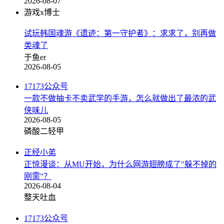
2026-08-07
游戏x博士
试玩韩国魂游《遗迹：第一守护者》：求求了，别再做
类魂了
于鱼er
2026-08-05
17173公众号
一款不做抽卡不卖武学的手游，怎么就做出了最浓的武
侠味儿
2026-08-05
磷酸二轻甲
正经小弟
正惊漫谈：从MU开始，为什么网游翅膀成了"躲不掉的
刚需"？
2026-08-04
整天吐血
17173公众号