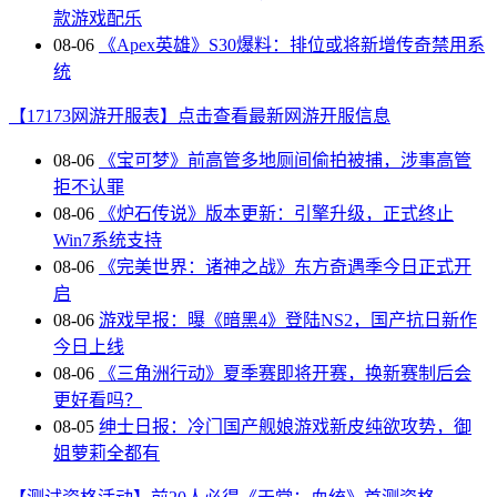
款游戏配乐
08-06
《Apex英雄》S30爆料：排位或将新增传奇禁用系
统
【17173网游开服表】点击查看最新网游开服信息
08-06
《宝可梦》前高管多地厕间偷拍被捕，涉事高管
拒不认罪
08-06
《炉石传说》版本更新：引擎升级，正式终止
Win7系统支持
08-06
《完美世界：诸神之战》东方奇遇季今日正式开
启
08-06
游戏早报：曝《暗黑4》登陆NS2，国产抗日新作
今日上线
08-06
《三角洲行动》夏季赛即将开赛，换新赛制后会
更好看吗？
08-05
绅士日报：冷门国产舰娘游戏新皮纯欲攻势，御
姐萝莉全都有