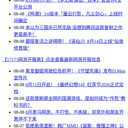
08-08
iOS预约开启！《梦幻新诛仙：轻享》官宣9月全
平台公测
08-08
《鸣潮》3.6版本「蜃云灯影，凡尘剑心」上线时
间确定
08-08
本以为三国杀已然无敌 没想到腾讯这款复制之作
更是高手！
08-08
碧瑶复活之谜揭晓！《诛仙2》8月14日上线"仙诡
修真版"
【17173网游开服表】点击查看最新网游开服信息
08-08
紫发御姐驾驶红色机甲！《守望先锋》发布D.Mon
宣传片
08-08
8月12日开启！《最终幻想14》红莲节2026正式定
档
08-08
这款曾刷屏全网的国潮游戏，是如何成为“作死”教
科书的？
08-08
8月黑马网游，不打怪，不练级，却意外和朋友开
黑停不下来
08-07
拒绝氪佬垄断！韩厂MMO《宙斯：傲慢之神》公