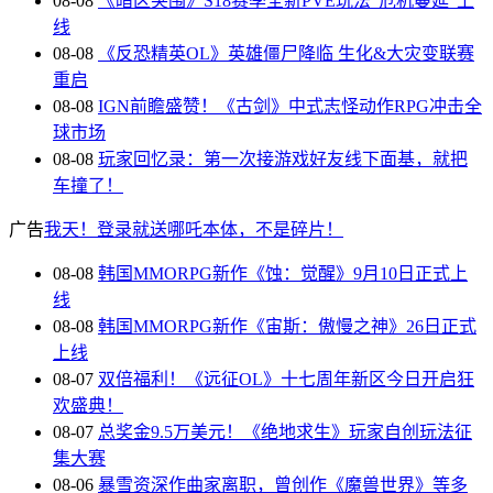
08-08
《暗区突围》S18赛季全新PVE玩法“危机蔓延”上
线
08-08
《反恐精英OL》英雄僵尸降临 生化&大灾变联赛
重启
08-08
IGN前瞻盛赞！《古剑》中式志怪动作RPG冲击全
球市场
08-08
玩家回忆录：第一次接游戏好友线下面基，就把
车撞了！
广告
我天！登录就送哪吒本体，不是碎片！
08-08
韩国MMORPG新作《蚀：觉醒》9月10日正式上
线
08-08
韩国MMORPG新作《宙斯：傲慢之神》26日正式
上线
08-07
双倍福利！《远征OL》十七周年新区今日开启狂
欢盛典！
08-07
总奖金9.5万美元！《绝地求生》玩家自创玩法征
集大赛
08-06
暴雪资深作曲家离职，曾创作《魔兽世界》等多