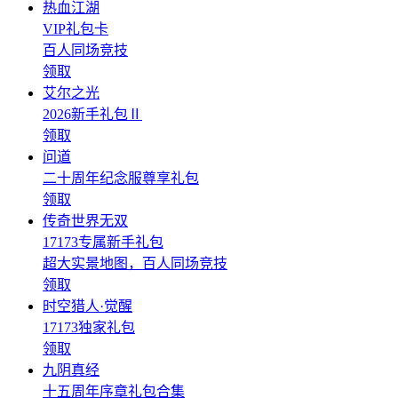
热血江湖
VIP礼包卡
百人同场竞技
领取
艾尔之光
2026新手礼包Ⅱ
领取
问道
二十周年纪念服尊享礼包
领取
传奇世界无双
17173专属新手礼包
超大实景地图，百人同场竞技
领取
时空猎人·觉醒
17173独家礼包
领取
九阴真经
十五周年序章礼包合集