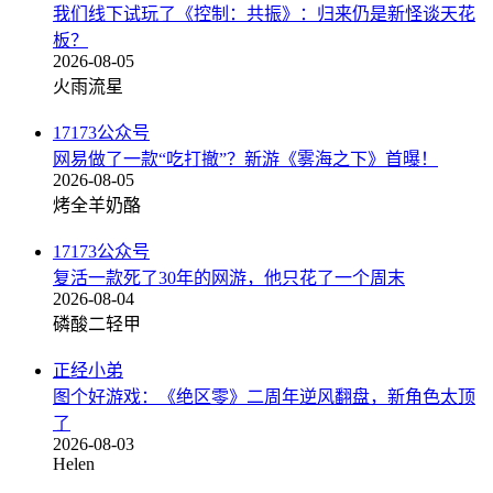
我们线下试玩了《控制：共振》：归来仍是新怪谈天花
板？
2026-08-05
火雨流星
17173公众号
网易做了一款“吃打撤”？新游《雾海之下》首曝！
2026-08-05
烤全羊奶酪
17173公众号
复活一款死了30年的网游，他只花了一个周末
2026-08-04
磷酸二轻甲
正经小弟
图个好游戏：《绝区零》二周年逆风翻盘，新角色太顶
了
2026-08-03
Helen