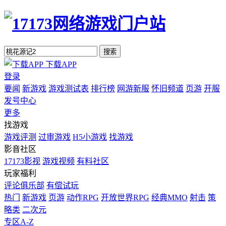
搜索
下载APP
登录
要闻
新游戏
游戏测试表
排行榜
网游新服
怀旧频道
页游
开服
发号中心
更多
找游戏
游戏评测
过审游戏
H5小游戏
找游戏
影音社区
17173影视
游戏视频
有料社区
玩家福利
评论俱乐部
有偿试玩
热门
新游戏
页游
动作RPG
开放世界RPG
经典MMO
射击
策
略类
二次元
专区A-Z