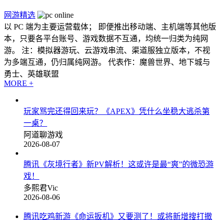
网游精选
以 PC 端为主要运营载体； 即便推出移动端、主机端等其他版
本，只要各平台账号、游戏数据不互通，均统一归类为纯网
游。 注：模拟器游玩、云游戏串流、渠道服独立版本，不视
为多端互通，仍归属纯网游。 代表作：魔兽世界、地下城与
勇士、英雄联盟
MORE +
玩家骂完还得回来玩？《APEX》凭什么坐稳大逃杀第
一桌？
阿道聊游戏
2026-08-07
腾讯《灰境行者》新PV解析！这或许是最“爽”的微恐游
戏！
多熙君Vic
2026-08-06
腾讯吃鸡新游《命运扳机》又要测了！或将新增搜打撤