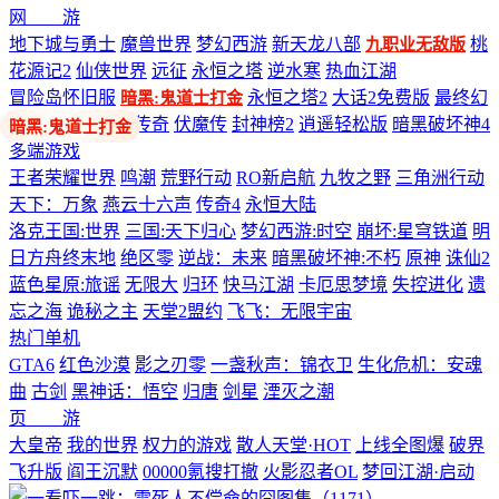
网 游
地下城与勇士
魔兽世界
梦幻西游
新天龙八部
桃
九职业无敌版
花源记2
仙侠世界
远征
永恒之塔
逆水寒
热血江湖
冒险岛怀旧服
永恒之塔2
大话2免费版
最终幻
暗黑:鬼道士打金
想14
剑网3
热血传奇
伏魔传
封神榜2
逍遥轻松版
暗黑破坏神4
多端游戏
王者荣耀世界
鸣潮
荒野行动
RO新启航
九牧之野
三角洲行动
天下：万象
燕云十六声
传奇4
永恒大陆
洛克王国:世界
三国:天下归心
梦幻西游:时空
崩坏:星穹铁道
明
日方舟终末地
绝区零
逆战：未来
暗黑破坏神:不朽
原神
诛仙2
蓝色星原:旅谣
无限大
归环
快马江湖
卡厄思梦境
失控进化
遗
忘之海
诡秘之主
天堂2盟约
飞飞：无限宇宙
热门单机
GTA6
红色沙漠
影之刃零
一盏秋声：锦衣卫
生化危机：安魂
曲
古剑
黑神话：悟空
归唐
剑星
湮灭之潮
页 游
大皇帝
我的世界
权力的游戏
散人天堂·HOT
上线全图爆
破界
飞升版
阎王沉默
00000氪搜打撤
火影忍者OL
梦回江湖·启动