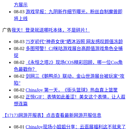
方展示
08-03
游戏早报：九阴新作细节曝光，粉丝自制魔兽即
将上线
广告
我天！登录就送哪吒本体，不是碎片！
08-03
75岁初代“神奇女侠”晒沐浴照 网友感叹颜值冻龄
08-02
多图预警！CJ咪咕游戏展台高颜值游戏角色全捕
捉
08-02
《永恒之塔2》现场COS精彩回顾，哪一位Cos角
色最戳你？
08-02
剑网三《鹅鸭杀》联动，金山世游展台被玩家“攻
陷”
08-02
ChinaJoy 第一天，《街头篮球》热血直上篮筐
08-02
正惊GIF：表情如此羞涩！美女这个表情，让人遐
想连篇
【17173网游开服表】点击查看最新网游开服信息
08-01
ChinaJoy现场小姐姐分享：云逛展福利这不就来了