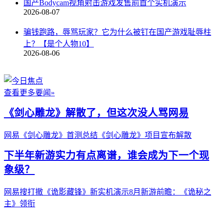
国产Bodycam视角射击游戏发售前首个实机演示
2026-08-07
骗钱跑路，辱骂玩家？它为什么被钉在国产游戏耻辱柱
上？【是个人物10】
2026-08-06
查看更多要闻»
《剑心雕龙》解散了，但这次没人骂网易
网易《剑心雕龙》首测总结
《剑心雕龙》项目宣布解散
下半年新游实力有点离谱，谁会成为下一个现
象级？
网易搜打撤《诡影藏锋》新实机演示
8月新游前瞻：《诡秘之
主》领衔