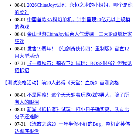
08-01
2026ChinaJoy现场：永恒之塔的小姐姐，哪个是你
的菜？
08-01
中国首款3A科幻单机，计划呈现20亿元以上规模
的游戏
08-01
金山世游ChinaJoy展台人气爆棚！三大IP点燃玩家
狂欢
08-01
发售19周年！《仙剑奇侠传四：重制版》官宣12
月大型活动
07-31
《一盏秋声：锦衣卫》试玩：BOSS很强？但我见
招拆招
【测试资格活动】前20人必得《天堂：血统》首测资格
08-01
不是网瘾！这个天天躺着玩游戏的男人，骗了所
有人的眼泪
08-01
新游《抵抗者》试玩：打小日子确实爽，队友比
鬼子还难防
07-31
《流放之路2》一年半修不好的Bug，整机寄英伟
达彻底根治