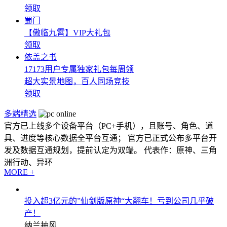
领取
蜀门
【傲临九霄】VIP大礼包
领取
依盖之书
17173用户专属独家礼包每周领
超大实景地图，百人同场竞技
领取
多端精选
官方已上线多个设备平台（PC+手机），且账号、角色、道
具、进度等核心数据全平台互通； 官方已正式公布多平台开
发及数据互通规划，提前认定为双端。 代表作：原神、三角
洲行动、异环
MORE +
投入超3亿元的”仙剑版原神“大翻车！亏到公司几乎破
产！
纳兰抽风