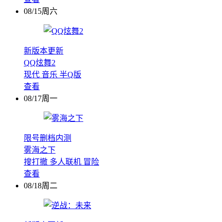
08/15周六
新版本更新
QQ炫舞2
现代
音乐
半Q版
查看
08/17周一
限号删档内测
雾海之下
搜打撤
多人联机
冒险
查看
08/18周二