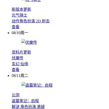
新版本更新
元气骑士
动作角色扮演
2D
射击
查看
08/10周一
资料片更新
伏魔传
玄幻
仙侠
查看
08/11周二
公测
盗墓笔记：启程
解谜
角色扮演
悬疑