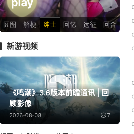
ay
了！
囧图
解梗
绅士
回忆
远征
回合
新游视频
《鸣潮》3.6版本前瞻通讯 | 回
顾影像
2026-08-08
7