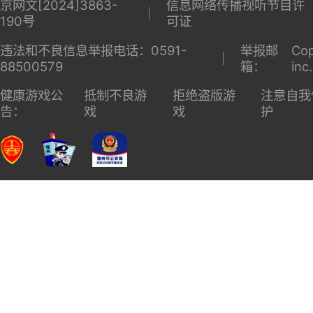
京网文[2024]3863-
信息网络传播视听节目许
190号
可证
违法和不良信息举报电话：0591-
举报邮
Cop
88500579
箱：
inc
健康游戏公
抵制不良游
拒绝盗版游
注意自我
告：
戏
戏
护