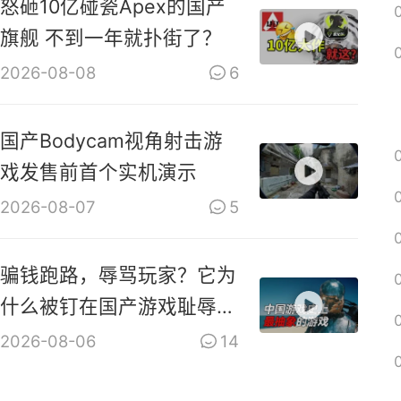
怒砸10亿碰瓷Apex的国产
旗舰 不到一年就扑街了？
2026-08-08
6
国产Bodycam视角射击游
戏发售前首个实机演示
2026-08-07
5
骗钱跑路，辱骂玩家？它为
什么被钉在国产游戏耻辱柱
上？【是个人物10】
2026-08-06
14