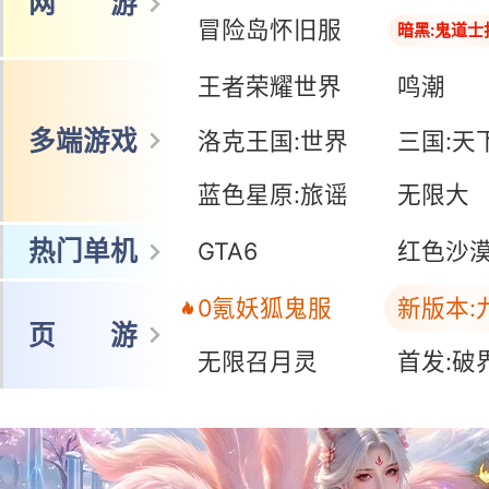
网 游
冒险岛怀旧服
暗黑:鬼道士
王者荣耀世界
鸣潮
多端游戏
洛克王国:世界
三国:天
蓝色星原:旅谣
无限大
热门单机
GTA6
红色沙
0氪妖狐鬼服
新版本:
页 游
无限召月灵
首发:破