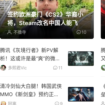
签约欧洲豪门《CS2》华裔小
将，Steam改名中国人能飞
不撸寺
10
腾讯《灰境行者》新PV解
析！这或许是最“爽”的微恐
游戏！
多熙君Vic
11
清冷剑仙大白腿！韩国武侠
MMO《新剑皇》预约正式
开启
阿离
9