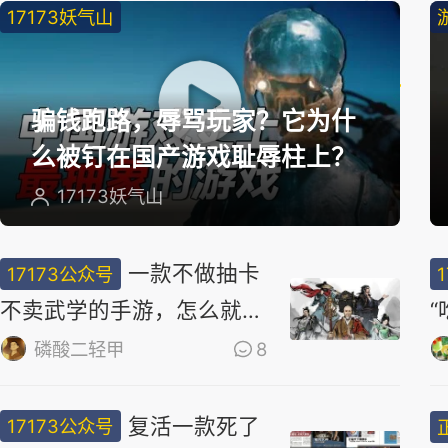
17173妖气山
精
选
骗钱跑路，辱骂玩家？它为什
么被钉在国产游戏耻辱柱上？
17173妖气山
一款不做抽卡
17173公众号
不卖武学的手游，怎么就做
出了最浓的武侠味儿
磷酸二轻甲
8
复活一款死了
17173公众号