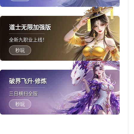
道士无限加强版
全新九职业上线！
秒玩
破界飞升·修炼
三日横扫全服
秒玩