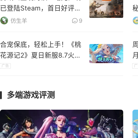
已登陆Steam，首日好评率
仅31%
M
仿生羊
9
合宠保底，轻松上手！《桃
花源记2》夏日新服8.7火爆
开启
广告
广
礼
多端游戏评测