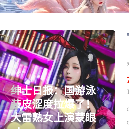
士日报：国游泳
巅峰在
网易搜
皮涩度拉爆了！
横版
prev
next
雷熟女上演蒙眼
着怀