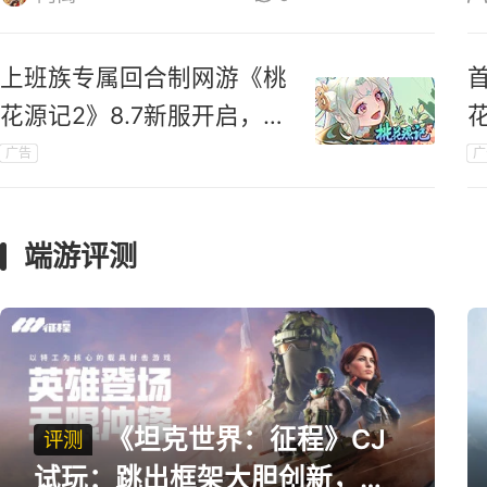
上班族专属回合制网游《桃
花源记2》8.7新服开启，送
珍兽送翅膀
广告
广
端游评测
《坦克世界：征程》CJ
评测
试玩：跳出框架大胆创新，用