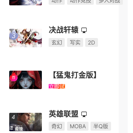
动作
动作竞技
多人对战
决战轩辕
玄幻
写实
2D
【猛鬼打金版】
立即试玩
英雄联盟
奇幻
MOBA
半Q版