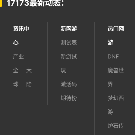
17173最新动态：
资讯中
新网游
热门网
心
测试表
游
产业
新游试
DNF
全
大
玩
魔兽世
球
陆
激活码
界
期待榜
梦幻西
游
炉石传