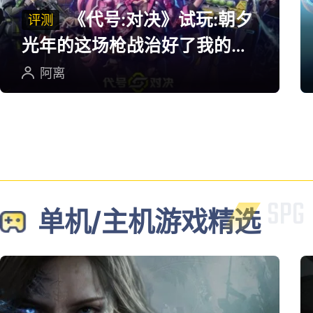
《代号:对决》试玩:朝夕
评测
光年的这场枪战治好了我的低
血压
阿离
单机/主机游戏精选