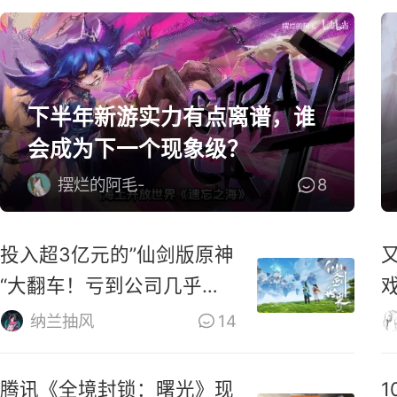
下半年新游实力有点离谱，谁
会成为下一个现象级？
摆烂的阿毛-
8
投入超3亿元的”仙剑版原神
“大翻车！亏到公司几乎破
产！
P
纳兰抽风
14
腾讯《全境封锁：曙光》现