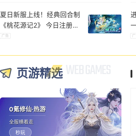
夏日新服上线！经典回合制
《桃花源记2》 今日注册领
新手礼包
广告
广
页游精选
0氪修仙·热游
全服横着走
秒玩