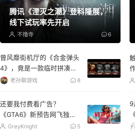
腾讯《湮灭之潮》登科隆展，
线下试玩率先开启
不撸寺
6
曾风靡街机厅的《合金弹头
4》，竟是一款临时拼凑的
游戏？
老孙聊游戏
8
还要我付费看广告？
《GTA6》新预告网飞独占6
小时引众怒
GreyKnight
5