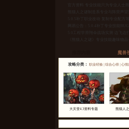
官方资料 专业技能只为专业人士
熊猫人之谜制造系专业与阵营声望
5.0.5补丁职业改动 复制专业配方
网易公告：5.0.4补丁专业技能BU
5.0工程学滑翔伞战场实测 边飞边
《熊猫人之谜》专业技能趣味物品
5.0工程学：扛旗神器滑翔机 无上
推荐内容
魔兽
5.0熊猫人专业收益一览：裁缝与采
5.0禅师级工程学视频：地精龙枪二
攻略分类：
职业经验
|
综合心得
|
心情
5.0专业技能：全新资源 祥和之灵
2
大灾变4.3资料专题
熊猫人之