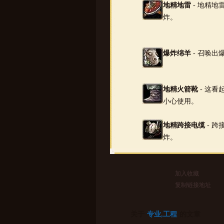
地精地雷
- 地精地
炸。
爆炸绵羊
- 召唤出
地精火箭靴
- 这
小心使用。
地精跨接电缆
- 
炸。
加入收藏
复制链接地址
关于
专业,工程
的文章