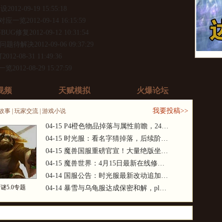
而设
2012-09-19 15:55:18
对应一览
2012-09-14 16:15:59
等BUG修复
2012-09-12 10:31:54
G问题待解决
2012-09-06 09:37:29
打
2012-08-31 11:49:36
一览
2012-08-29 15:27:59
限龙枪二代
2012-08-28 18:06:02
视频
天赋模拟
火爆论坛
药最BT
2012-08-28 17:39:46
代 滑翔机
2012-08-20 18:14:06
我要投稿>>
故事
|
玩家交流
|
游戏小说
012-08-16 09:30:19
04-15
P4橙色物品掉落与属性前瞻，24…
04-15
时光服：看名字猜掉落，后续阶…
04-15
魔兽国服重磅官宣！大量绝版坐…
04-15
魔兽世界：4月15日最新在线修…
04-14
国服公告：时光服最新改动追加…
谜5.0专题
04-14
暴雪与乌龟服达成保密和解，pl…