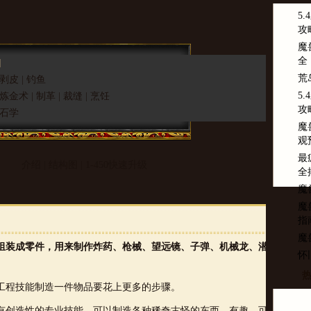
5
攻
魔
全
]
荒
剥皮
|
钓鱼
5
炼金术
|
制革
|
裁缝
|
烹饪
攻
石学
魔
观
最
介绍
|
结构图
|
1-450快速升级
全
魔
魔
指
魔
组装成零件，用来制作炸药、枪械、望远镜、子弹、机械龙、潜水面
怀
工程技能制造一件物品要花上更多的步骤。
有创造性的专业技能，可以制造各种稀奇古怪的东西，有趣、可娱乐