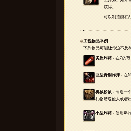
获得。
可以制造能在
工程物品举例
下列物品可能让你迫不及
劣质炸药
- 在Z的
巨型青铜炸弹
- 在
机械松鼠
- 制造
礼物赠送他人或者出
小型炸药
- 使用爆