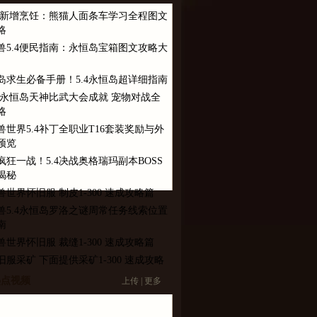
.4新增烹饪：熊猫人面条车学习全程图文
略
兽5.4便民指南：永恒岛宝箱图文攻略大
岛求生必备手册！5.4永恒岛超详细指南
.4永恒岛天神比武大会成就 宠物对战全
略
兽世界5.4补丁全职业T16套装奖励与外
预览
疯狂一战！5.4决战奥格瑞玛副本BOSS
揭秘
兽世界怀旧服 制皮1-300 速成攻略篇
兽5.4永恒岛罗洛之谜周常任务线索位置
南
兽世界怀旧服 裁缝1-300 速成攻略篇
旧服采矿 下面提供采矿1-300 速成攻略
热点视频
上传
|
更多