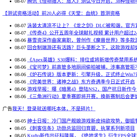
08-07
腾讯《怪物猎人：旅人》测试今日开启，38种怪物
【测试资格活动】前20人必得《天堂：血统》首测资格
08-07
泳装太清凉不让上？《龙之剑》DLC被和谐，官方
08-07
《传奇4》公开五周年全球献礼视频 累计用户超过24
08-06
暴雪资深作曲家离职，曾创作《魔兽世界》等多款
08-07
回合制端游还有活路？巨头垄断之下，这款游戏却
08-06
《Apex英雄》S30爆料：排位或将新增传奇禁用系
08-06
《宝可梦》前高管多地厕间偷拍被捕，涉事高管拒
08-06
《炉石传说》版本更新：引擎升级，正式终止Win7
08-06
《完美世界：诸神之战》东方奇遇季今日正式开启
08-06
游戏早报：曝《暗黑4》登陆NS2，国产抗日新作
08-06
《三角洲行动》夏季赛即将开赛，换新赛制后会更
广告
我天！登录就送哪吒本体，不是碎片！
08-05
绅士日报：冷门国产舰娘游戏新皮纯欲攻势，御姐
08-05
《刺客信条》功勋总监回归育碧，执掌系列新项目
08-05
Krafto新作出征科隆展，《绝地求生》衍生FPS全