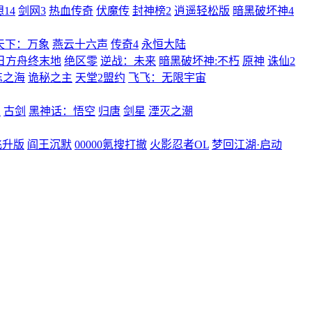
14
剑网3
热血传奇
伏魔传
封神榜2
逍遥轻松版
暗黑破坏神4
天下：万象
燕云十六声
传奇4
永恒大陆
日方舟终末地
绝区零
逆战：未来
暗黑破坏神:不朽
原神
诛仙2
忘之海
诡秘之主
天堂2盟约
飞飞：无限宇宙
曲
古剑
黑神话：悟空
归唐
剑星
湮灭之潮
飞升版
阎王沉默
00000氪搜打撤
火影忍者OL
梦回江湖·启动