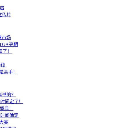
重启
宣传片
球市场
TGA亮相
撞了！
上线
是高手！
科书的？
测时间定了！
欢盛典！
测时间确定
大赛