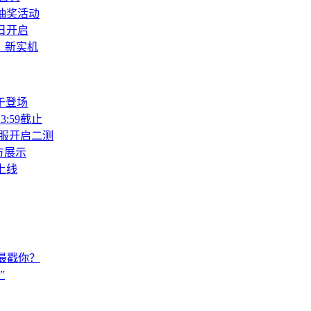
抽奖活动
日开启
》新实机
于登场
:59截止
服开启二测
方展示
上线
色最戳你？
”