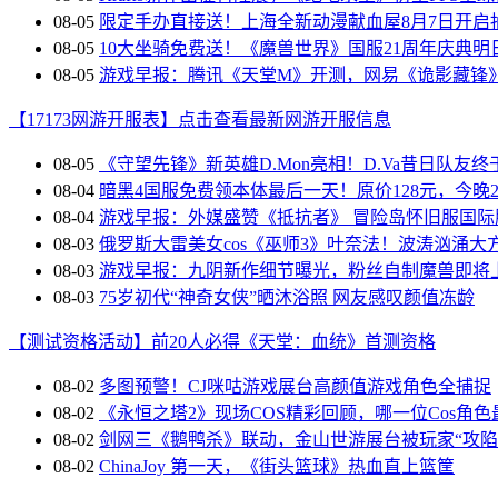
08-05
限定手办直接送！上海全新动漫献血屋8月7日开启
08-05
10大坐骑免费送！《魔兽世界》国服21周年庆典明
08-05
游戏早报：腾讯《天堂M》开测，网易《诡影藏锋
【17173网游开服表】点击查看最新网游开服信息
08-05
《守望先锋》新英雄D.Mon亮相！D.Va昔日队友终
08-04
暗黑4国服免费领本体最后一天！原价128元，今晚23
08-04
游戏早报：外媒盛赞《抵抗者》 冒险岛怀旧服国际
08-03
俄罗斯大雷美女cos《巫师3》叶奈法！波涛汹涌大
08-03
游戏早报：九阴新作细节曝光，粉丝自制魔兽即将
08-03
75岁初代“神奇女侠”晒沐浴照 网友感叹颜值冻龄
【测试资格活动】前20人必得《天堂：血统》首测资格
08-02
多图预警！CJ咪咕游戏展台高颜值游戏角色全捕捉
08-02
《永恒之塔2》现场COS精彩回顾，哪一位Cos角
08-02
剑网三《鹅鸭杀》联动，金山世游展台被玩家“攻陷
08-02
ChinaJoy 第一天，《街头篮球》热血直上篮筐