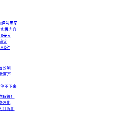
陷经营困局
磅实机内容
10美元
确定
真版"
台公测
薪近百万！
档
黑停不下来
你解答！
位强化
大打折扣