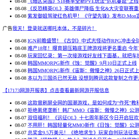
08-08
《暗区突围》S18赛季全新PVE玩法“危机蔓延”上线
08-08
《反恐精英OL》英雄僵尸降临 生化&大灾变联赛
08-08
紫发御姐驾驶红色机甲！《守望先锋》发布D.Mon
广告
我天！登录就送哪吒本体，不是碎片！
08-08
IGN前瞻盛赞！《古剑》中式志怪动作RPG冲击全
08-08
难产18年！曝育碧压箱底王牌游戏将更名重启 今年
08-08
玩家回忆录：第一次接游戏好友线下面基，就把车
08-08
韩国MMORPG新作《蚀：觉醒》9月10日正式上线
08-08
韩国MMORPG新作《宙斯：傲慢之神》26日正式
08-08
本以为三国杀已然无敌 没想到腾讯这款复制之作更
【17173网游开服表】点击查看最新网游开服信息
08-08
这款曾刷屏全网的国潮游戏，是如何成为“作死”教
08-07
拒绝氪佬垄断！韩厂MMO《宙斯：傲慢之神》公
08-07
双倍福利！《远征OL》十七周年新区今日开启狂
08-07
不用肝！韩国轻量化MMO新作《日蚀：觉醒》公
08-07
总奖金9.5万美元！《绝地求生》玩家自创玩法征集