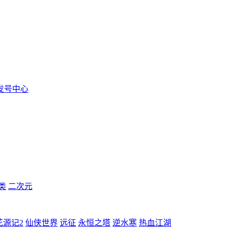
发号中心
类
二次元
花源记2
仙侠世界
远征
永恒之塔
逆水寒
热血江湖