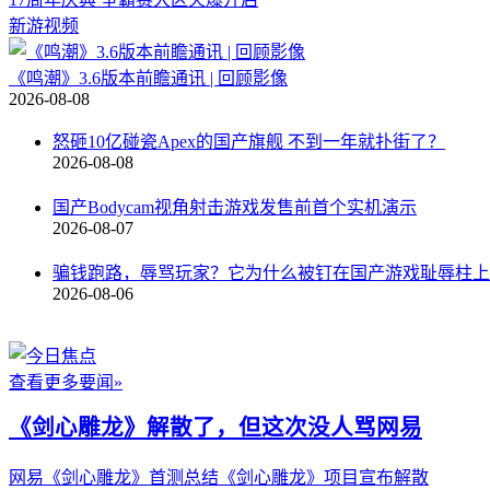
新游视频
《鸣潮》3.6版本前瞻通讯 | 回顾影像
2026-08-08
怒砸10亿碰瓷Apex的国产旗舰 不到一年就扑街了？
2026-08-08
国产Bodycam视角射击游戏发售前首个实机演示
2026-08-07
骗钱跑路，辱骂玩家？它为什么被钉在国产游戏耻辱柱上
2026-08-06
查看更多要闻»
《剑心雕龙》解散了，但这次没人骂网易
网易《剑心雕龙》首测总结
《剑心雕龙》项目宣布解散