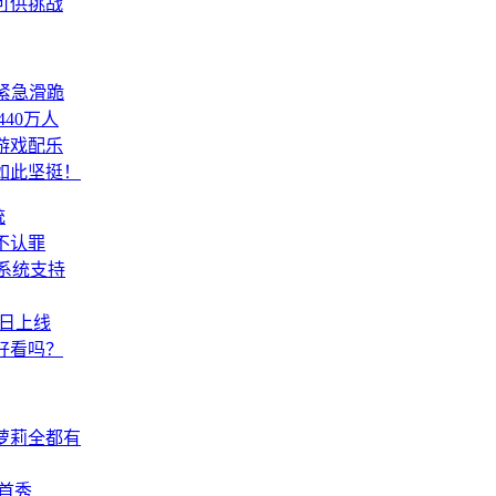
可供挑战
紧急滑跪
40万人
游戏配乐
如此坚挺！
统
不认罪
系统支持
今日上线
好看吗？
萝莉全都有
球首秀