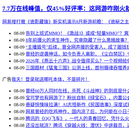
7.7万在线峰值，仅45%好评率：这网游咋刚火
网易搜打撤《诡影藏锋》新实机演示
8月新游前瞻：《诡秘之
08-09
告别上班式MMO！《激战3》或成“轻量MMO”？
08-09
8年前爆火的求生神作，究竟隐藏了什么黑暗故事
08-09
“主播毁号”后续，曾全网声援的受害人，成了圈钱
08-09
曾经的逆袭神话，如今负责人离职，《尘白禁区》
08-09
2026年《燕云十六声》战令值得买么？一个视频给
08-09
三国题材《猛鬼三国》公测上线，首创摄魂吞噬养
广告
我天！登录就送哪吒本体，不是碎片！
08-09
曾经60万人同时在线，杀死《斗战神》的到底是什
08-09
宝可梦也有网游了？粉丝自制《绿宝石》，内置公
08-09
悬疑惊悚味拉满！AI志怪新作《民国诡事》深度试
08-09
网易曾经的吃鸡神作，国内凉了后，为何能在小日
08-09
腾讯的《QQ飞车》，一代人的青春回忆，凭什么
08-08
还没出就凉？腾讯《穿越火线：潜伏》中途裁员，