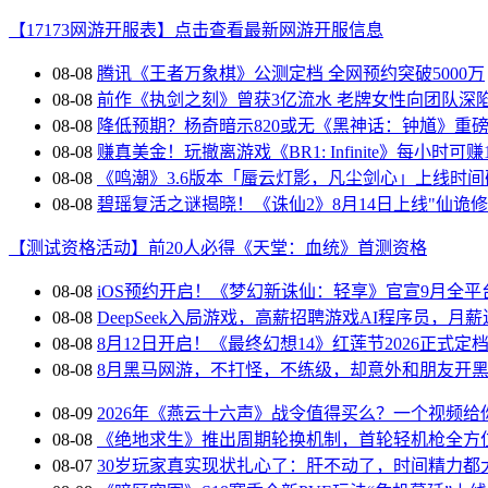
【17173网游开服表】点击查看最新网游开服信息
08-08
腾讯《王者万象棋》公测定档 全网预约突破5000万
08-08
前作《执剑之刻》曾获3亿流水 老牌女性向团队深
08-08
降低预期？杨奇暗示820或无《黑神话：钟馗》重
08-08
赚真美金！玩撤离游戏《BR1: Infinite》每小时可赚
08-08
《鸣潮》3.6版本「蜃云灯影，凡尘剑心」上线时间
08-08
碧瑶复活之谜揭晓！《诛仙2》8月14日上线"仙诡修
【测试资格活动】前20人必得《天堂：血统》首测资格
08-08
iOS预约开启！《梦幻新诛仙：轻享》官宣9月全平
08-08
DeepSeek入局游戏，高薪招聘游戏AI程序员，月
08-08
8月12日开启！《最终幻想14》红莲节2026正式定
08-08
8月黑马网游，不打怪，不练级，却意外和朋友开
08-09
2026年《燕云十六声》战令值得买么？一个视频给
08-08
《绝地求生》推出周期轮换机制，首轮轻机枪全方
08-07
30岁玩家真实现状扎心了：肝不动了，时间精力都