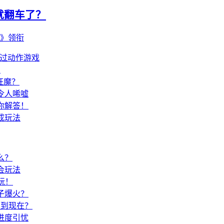
就翻车了？
主》领衔
爽过动作游戏
？
狂魔？
令人唏嘘
你解答！
成玩法
么？
会玩法
玩！
子爆火？
火到现在？
进度引忧