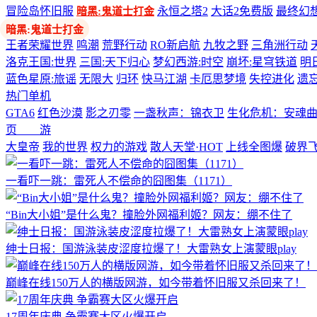
冒险岛怀旧服
永恒之塔2
大话2免费版
最终幻想
暗黑:鬼道士打金
多端游戏
王者荣耀世界
鸣潮
荒野行动
RO新启航
九牧之野
三角洲行动
洛克王国:世界
三国:天下归心
梦幻西游:时空
崩坏:星穹铁道
明
蓝色星原:旅谣
无限大
归环
快马江湖
卡厄思梦境
失控进化
遗
热门单机
GTA6
红色沙漠
影之刃零
一盏秋声：锦衣卫
生化危机：安魂
页 游
大皇帝
我的世界
权力的游戏
散人天堂·HOT
上线全图爆
破界
一看吓一跳：雷死人不偿命的囧图集（1171）
“Bin大小姐”是什么鬼？撞脸外网福利姬？网友：绷不住了
绅士日报：国游泳装皮涩度拉爆了！大雷熟女上演蒙眼play
巅峰在线150万人的横版网游，如今带着怀旧服又杀回来了！
17周年庆典 争霸赛大区火爆开启