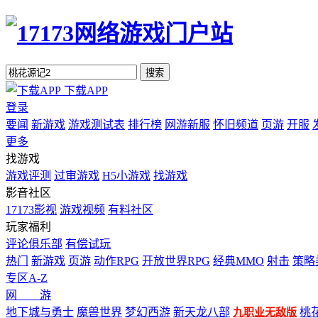
搜索
下载APP
登录
要闻
新游戏
游戏测试表
排行榜
网游新服
怀旧频道
页游
开服
更多
找游戏
游戏评测
过审游戏
H5小游戏
找游戏
影音社区
17173影视
游戏视频
有料社区
玩家福利
评论俱乐部
有偿试玩
热门
新游戏
页游
动作RPG
开放世界RPG
经典MMO
射击
策略
专区A-Z
网 游
地下城与勇士
魔兽世界
梦幻西游
新天龙八部
桃
九职业无敌版