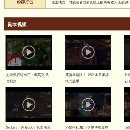
粉碎打击
猛击地面，对施法者面前直线上的所有敌人造成2875
副本视频
史诗黑石铸造厂：考莫克 武
死骑就是猛！10DK击杀英雄
外
僧视角
模式黑手
石
So Easy！外服5人小队击杀英
沁儒茶社3团 VS 史诗难度奥
沁