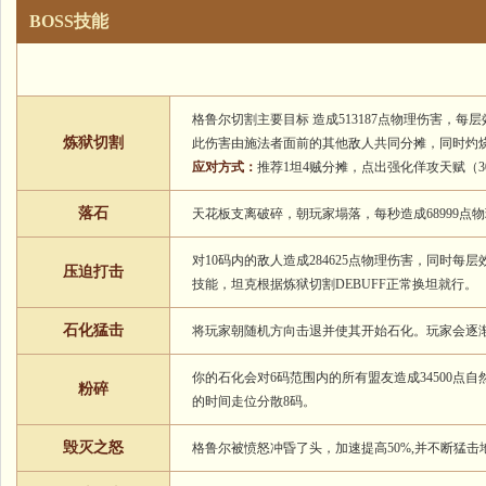
BOSS技能
格鲁尔切割主要目标 造成513187点物理伤害，每
炼狱切割
此伤害由施法者面前的其他敌人共同分摊，同时灼烧他
应对方式：
推荐1坦4贼分摊，点出强化佯攻天赋（30
落石
天花板支离破碎，朝玩家塌落，每秒造成68999点
对10码内的敌人造成284625点物理伤害，同时
压迫打击
技能，坦克根据炼狱切割DEBUFF正常换坦就行。
石化猛击
将玩家朝随机方向击退并使其开始石化。玩家会逐渐
你的石化会对6码范围内的所有盟友造成34500点
粉碎
的时间走位分散8码。
毁灭之怒
格鲁尔被愤怒冲昏了头，加速提高50%,并不断猛击