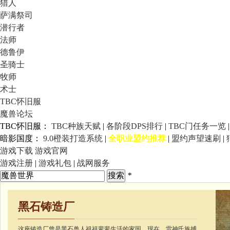
猎人
萨满祭司
潜行者
法师
德鲁伊
圣骑士
牧师
术士
TBC怀旧服
魔兽论坛
TBC怀旧服：
TBC种族天赋
|
各阶段DPS排行
|
TBC门任务一览
暗影国度：
9.0橙装打造系统
|
全职业盟约推荐
|
盟约声望速刷
|
游戏下载
游戏官网
游戏注册
|
游戏礼包
|
战网服务
*
黑石铸造厂
这座铸造厂曾是黑石兽人祖祖辈辈生活的家园。现在，雷神氏族捕