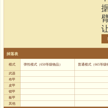
掉落表
模式
弹性模式（650等级物品）
普通模式（665等级
武器
布甲
皮甲
锁甲
板甲
其他