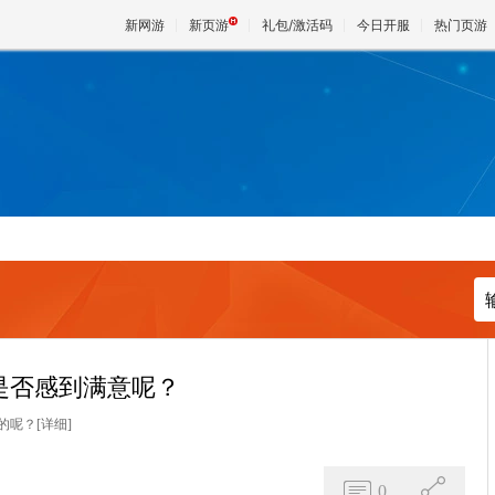
新网游
新页游
礼包/激活码
今日开服
热门页游
魔兽
天堂
王权与
是否感到满意呢？
的呢？
[详细]
0