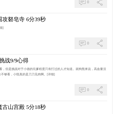
0
攻砮皂寺 6分39秒
细]
0
挑战9/9心得
看，但是挑战对于小德的坑爹程度只有打过的人才知道。就狗熊来说，高血量没
全不够看，小怪真的是刀刀见肉啊。
[详细]
0
古山宫殿 5分18秒