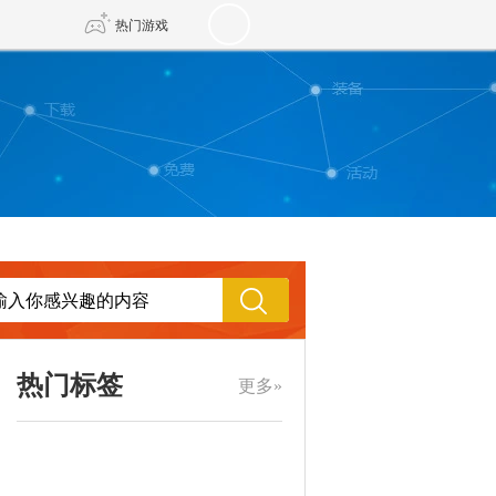
热门游戏
DNF
传奇4
剑网3旗舰版
新天龙八部
自由
诛仙世界
新仙侠5
热门标签
更多»