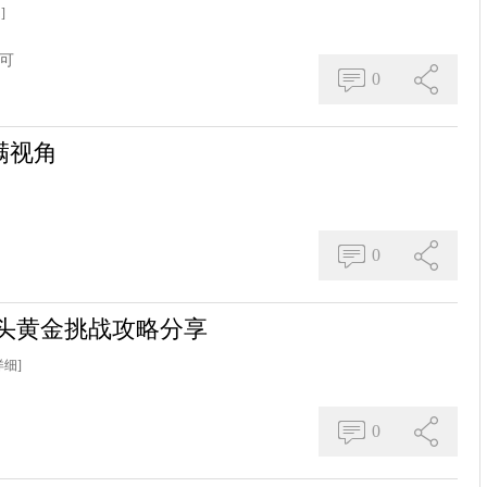
]
可
0
满视角
0
码头黄金挑战攻略分享
详细]
0