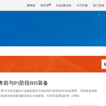
新网游
新页游
礼包/激活码
今日开服
热门页游
魔兽
天堂
王权与
前与P1阶段BIS装备
世界WLK怀旧服战斗盗贼的团本开放前和P1阶段的BIS装备推荐，另附装备的附
装备团本前的最优解是弱点分析眼镜，P1阶段是勇猛的骨...
[详细]