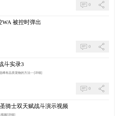
0
WA 被控时弹出
0
战斗实录3
筛选稀有品质宠物的方法~~
[详细]
0
力量圣骑士双天赋战斗演示视频
示视频
[详细]