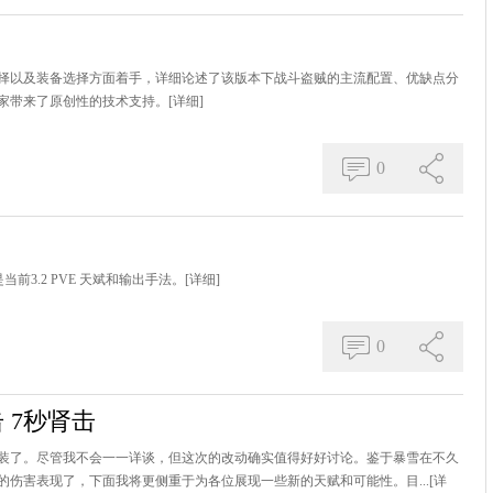
择以及装备选择方面着手，详细论述了该版本下战斗盗贼的主流配置、优缺点分
家带来了原创性的技术支持。
[详细]
0
前3.2 PVE 天斌和输出手法。
[详细]
0
 7秒肾击
实装了。尽管我不会一一详谈，但这次的改动确实值得好好讨论。鉴于暴雪在不久
伤害表现了，下面我将更侧重于为各位展现一些新的天赋和可能性。目...
[详