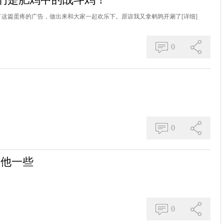
有了这篇蛋疼的广告，做出来和大家一起欢乐下。原谅我又拿鹌鹑开涮了
[详细]
0
0
其他一些
0