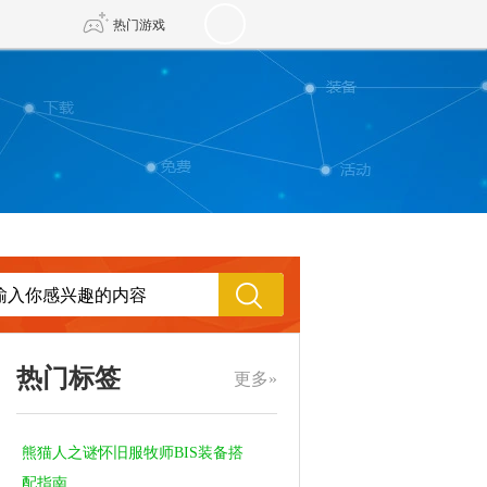
热门游戏
DNF
传奇4
剑网3旗舰版
新天龙八部
自由
诛仙世界
新仙侠5
热门标签
更多»
熊猫人之谜怀旧服牧师BIS装备搭
配指南