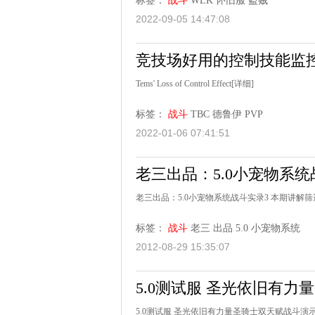
标签：
战斗
WLK
怀旧服
盗贼
2022-09-05 14:47:08
竞技场好用的控制技能监控
Tems' Loss of Control Effect
[详细]
标签：
战斗
TBC
德鲁伊
PVP
2022-01-06 07:41:51
老三出品：5.0小宠物系统
老三出品：5.0小宠物系统战斗实录3 本期讲解
标签：
战斗
老三
出品
5.0
小宠物系统
2012-08-29 15:35:07
5.0测试服 圣光依旧有
5.0测试服 圣光依旧有力量圣骑士双天赋战斗演