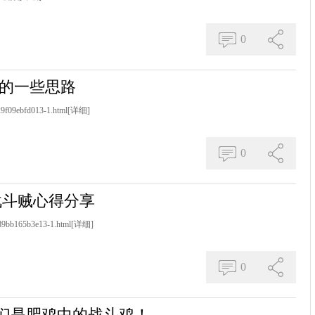
0
石的一些思路
29f09ebfd013-1.html
[详细]
0
C战斗贼心得分享
489bb165b3e13-1.html
[详细]
0
我们是肥鸡中的战斗鸡！