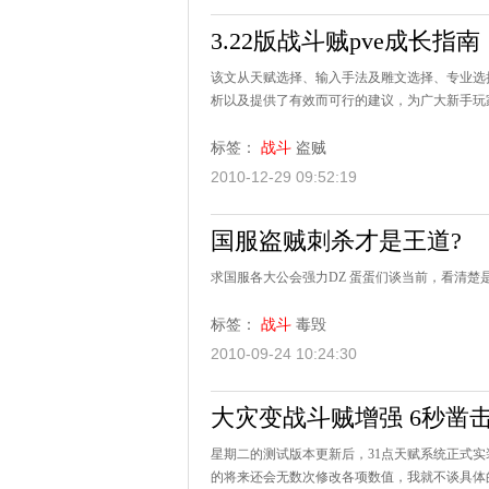
3.22版战斗贼pve成长指南
该文从天赋选择、输入手法及雕文选择、专业选
析以及提供了有效而可行的建议，为广大新手玩
标签：
战斗
盗贼
2010-12-29 09:52:19
国服盗贼刺杀才是王道?
求国服各大公会强力DZ 蛋蛋们谈当前，看清楚是当
标签：
战斗
毒毁
2010-09-24 10:24:30
大灾变战斗贼增强 6秒凿击
星期二的测试版本更新后，31点天赋系统正式
的将来还会无数次修改各项数值，我就不谈具体的