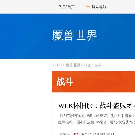
17173首页
网站导航
魔兽世界
17173
>
魔兽世界
>
标签：战斗
战斗
WLK怀旧服：战斗盗贼团本
【17173独家原创报道，转载请注明出处】魔兽
魔等推荐。团本开放前BIS装备P1阶段装备头部