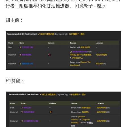
行者，附魔推荐硝化甘油推进器、 附魔靴子 - 履冰
团本前：
P1阶段：