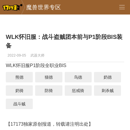
魔兽世界专区
专区_《魔兽世界》
>
怀旧服
>
正文
WLK怀旧服：战斗盗贼团本前与P1阶段BIS装
备
2022-09-05
武器大师
WLK怀旧服P1阶段全职业BIS
熊德
猫德
鸟德
奶德
奶骑
防骑
惩戒骑
刺杀贼
战斗贼
【17173独家原创报道，转载请注明出处】