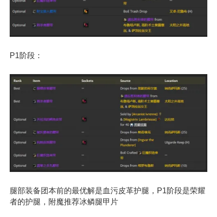
P1阶段：
腿部装备团本前的最优解是血污皮革护腿，P1阶段是荣耀
者的护腿，附魔推荐冰鳞腿甲片