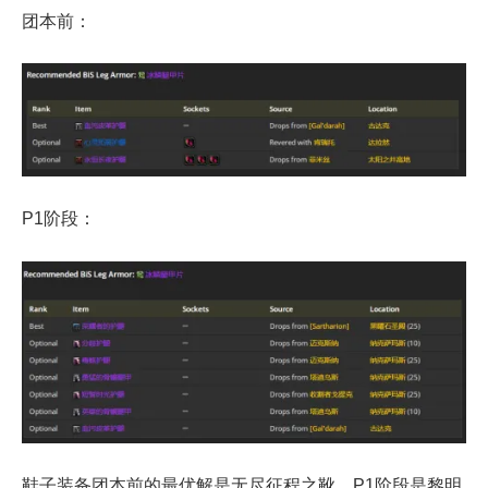
团本前：
P1阶段：
鞋子装备团本前的最优解是无尽征程之靴，P1阶段是黎明