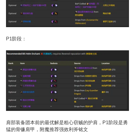
P1阶段：
肩部装备团本前的最优解是粗心窃贼的护肩，P1阶段是勇
猛的骨镰肩甲，附魔推荐强效利斧铭文