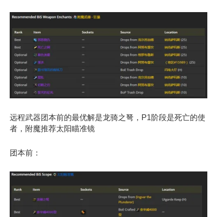
远程武器团本前的最优解是龙骑之弩，P1阶段是死亡的使
者，附魔推荐太阳瞄准镜
团本前：