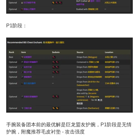
P1阶段：
手腕装备团本前的最优解是巨龙盟友护腕，P1阶段是无情
护腕，附魔推荐毛皮衬垫 - 攻击强度