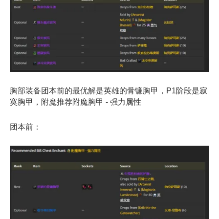
胸部装备团本前的最优解是英雄的骨镰胸甲，P1阶段是寂
寞胸甲，附魔推荐附魔胸甲 - 强力属性
团本前：