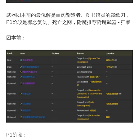
武器团本前的最优解是血肉塑造者、图书馆员的裁纸刀，
P1阶段是邪恶复仇、死亡之网，附魔推荐附魔武器 - 狂暴
团本前：
P1阶段：