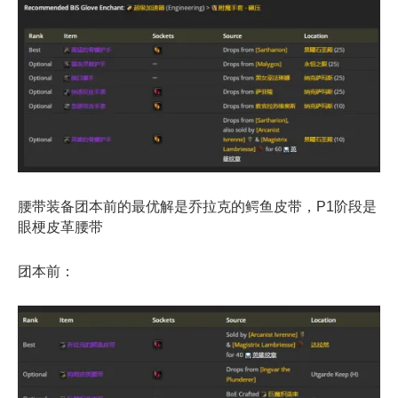
腰带装备团本前的最优解是乔拉克的鳄鱼皮带，P1阶段是
眼梗皮革腰带
团本前：