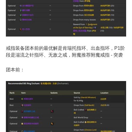
戒指装备团本前的最优解是肯瑞托指环、出血指环，P1阶
段是湍流之针指环、无敌之戒，附魔推荐附魔戒指 - 突袭
团本前：