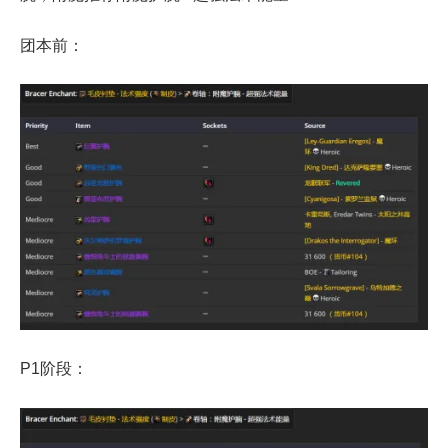
团本前：
P1阶段：