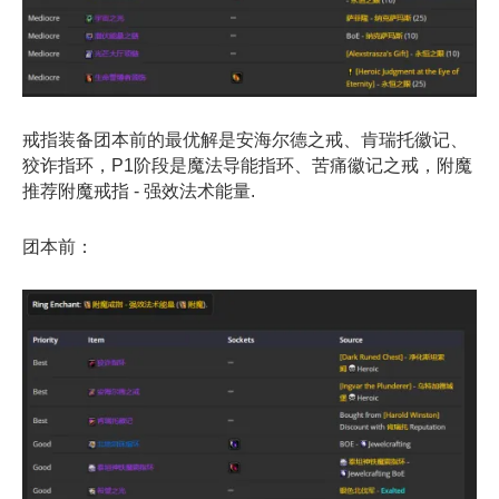
戒指装备团本前的最优解是安海尔德之戒、肯瑞托徽记、
狡诈指环，P1阶段是魔法导能指环、苦痛徽记之戒，附魔
推荐附魔戒指 - 强效法术能量.
团本前：