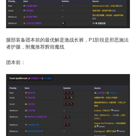
腿部装备团本前的最优解是激战长裤，P1阶段是邪恶施法
者护腿，附魔推荐辉煌魔线
团本前：