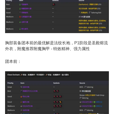
胸部装备团本前的最优解是法纹长袍，P1阶段是圣殿熔流
外衣，附魔推荐附魔胸甲 - 特效精神、强力属性
团本前：