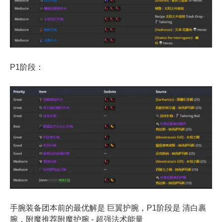
P1阶段：
手腕装备团本前的最优解是 巨翼护腕，P1阶段是 清白裹
腕，附魔推荐附魔护腕 - 超强法术能量