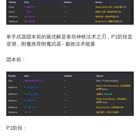
单手武器团本前的最优解是泰坦神铁法术之刃，P1阶段是
逆潮，附魔推荐附魔武器 - 极效法术能量
团本前：
P1阶段：