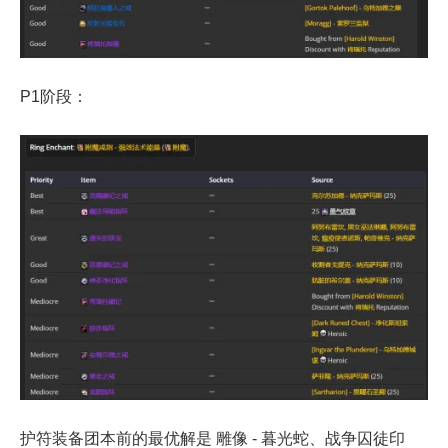
P1阶段：
护符装备团本前的最优解是 雕像 - 暮光蛇、战争囚徒印