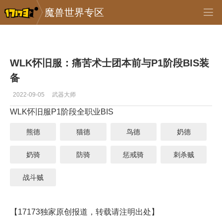
魔兽世界专区
专区_《魔兽世界》
>
怀旧服
>
正文
WLK怀旧服：痛苦术士团本前与P1阶段BIS装
备
2022-09-05
武器大师
WLK怀旧服P1阶段全职业BIS
熊德
猫德
鸟德
奶德
奶骑
防骑
惩戒骑
刺杀贼
战斗贼
【17173独家原创报道，转载请注明出处】