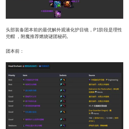
头部装备团本前的最优解外观液化护目镜，P1阶段是理性
兜帽 ，附魔推荐燃烧谜团秘药,
团本前：