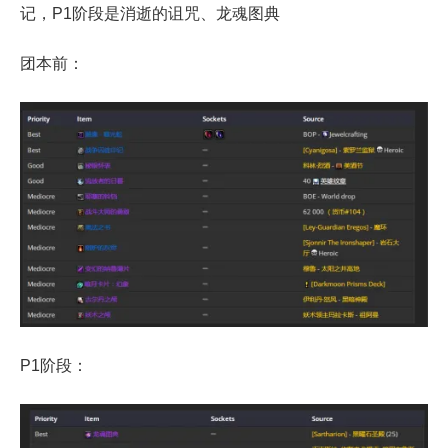
记，P1阶段是消逝的诅咒、龙魂图典
团本前：
P1阶段：