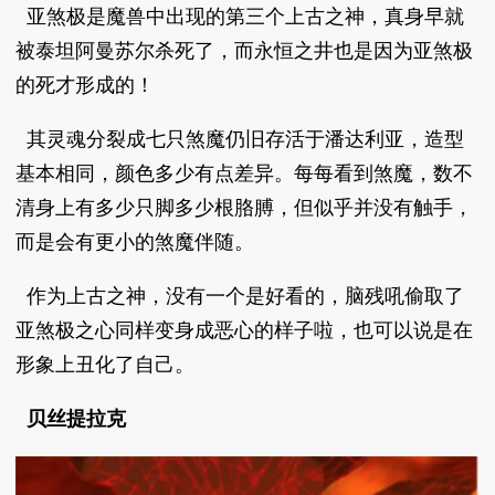
亚煞极是魔兽中出现的第三个上古之神，真身早就
被泰坦阿曼苏尔杀死了，而永恒之井也是因为亚煞极
的死才形成的！
其灵魂分裂成七只煞魔仍旧存活于潘达利亚，造型
基本相同，颜色多少有点差异。每每看到煞魔，数不
清身上有多少只脚多少根胳膊，但似乎并没有触手，
而是会有更小的煞魔伴随。
作为上古之神，没有一个是好看的，脑残吼偷取了
亚煞极之心同样变身成恶心的样子啦，也可以说是在
形象上丑化了自己。
贝丝提拉克