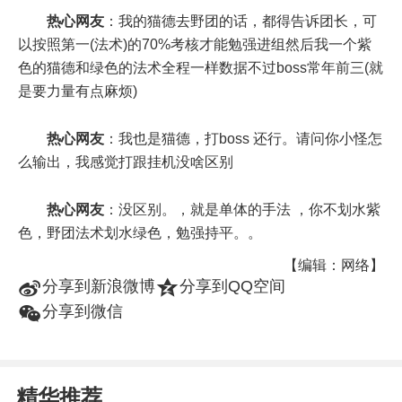
热心网友
：我的猫德去野团的话，都得告诉团长，可
以按照第一(法术)的70%考核才能勉强进组然后我一个紫
色的猫德和绿色的法术全程一样数据不过boss常年前三(就
是要力量有点麻烦)
热心网友
：我也是猫德，打boss 还行。请问你小怪怎
么输出，我感觉打跟挂机没啥区别
热心网友
：没区别。，就是单体的手法 ，你不划水紫
色，野团法术划水绿色，勉强持平。。
【编辑：网络】
t
z
分享到新浪微博
分享到QQ空间
w
分享到微信
精华推荐