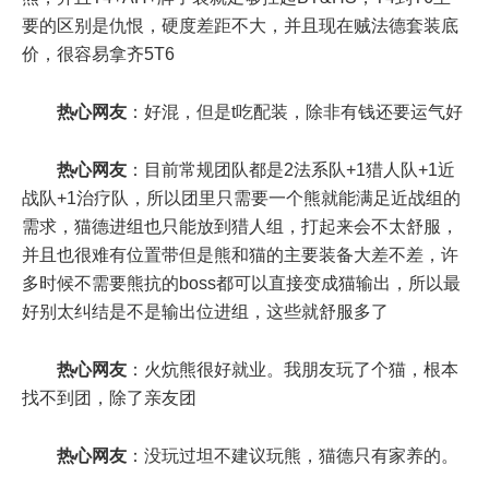
要的区别是仇恨，硬度差距不大，并且现在贼法德套装底
价，很容易拿齐5T6
热心网友
：好混，但是t吃配装，除非有钱还要运气好
热心网友
：目前常规团队都是2法系队+1猎人队+1近
战队+1治疗队，所以团里只需要一个熊就能满足近战组的
需求，猫德进组也只能放到猎人组，打起来会不太舒服，
并且也很难有位置带但是熊和猫的主要装备大差不差，许
多时候不需要熊抗的boss都可以直接变成猫输出，所以最
好别太纠结是不是输出位进组，这些就舒服多了
热心网友
：火炕熊很好就业。我朋友玩了个猫，根本
找不到团，除了亲友团
热心网友
：没玩过坦不建议玩熊，猫德只有家养的。