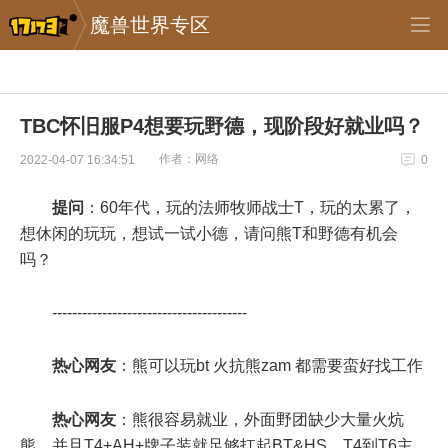
魔兽世界专区
TBC怀旧服P4想要玩野德，现阶段好就业吗？
作者：网络
2022-04-07 16:34:51
0
提问
：60年代，玩的法师牧师战士T，玩的太累了，
想休闲的玩玩，想试一试小德，请问熊T和野德有机会
吗？
---------------------------------------
热心网友
：熊可以玩bt 火抗熊zam 都需要蛮好找工作
热心网友
：熊很容易就业，外面野团缺少大量火炕
熊，并且T4+AH+牌子装就足够扛起BT&HS，T4到T6主