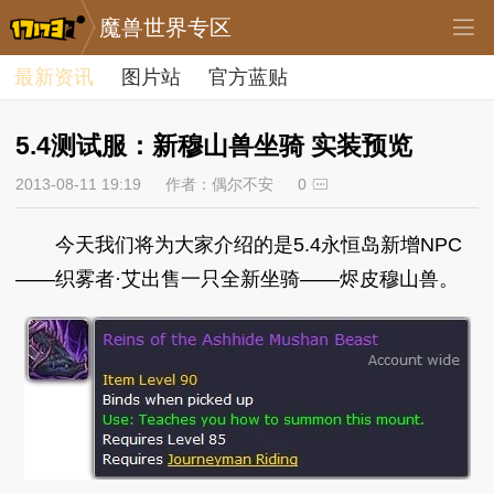
魔兽世界专区
最新资讯
图片站
官方蓝贴
5.4测试服：新穆山兽坐骑 实装预览
2013-08-11 19:19
作者：偶尔不安
0
今天我们将为大家介绍的是5.4永恒岛新增NPC
——织雾者·艾出售一只全新坐骑——烬皮穆山兽。