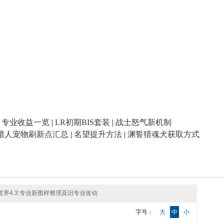
|
专业收益一览
|
LR初期BIS套装
|
战士怒气新机制
猎人宠物刷新点汇总
|
名望提升方法
|
渊誓猎魂犬获取方式
世界4.3:专业新图样整理及旧专业改动
字号：
大
中
小