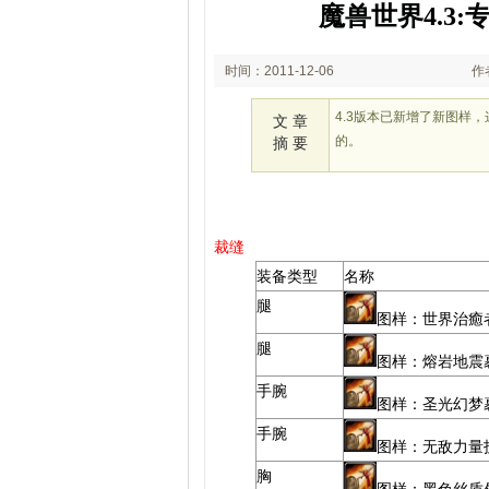
魔兽世界4.3
时间：2011-12-06
作
15:12
4.3版本已新增了新图样
文 章
的。
摘 要
裁缝
装备类型
名称
腿
图样：世界治癒
腿
图样：熔岩地震
手腕
图样：圣光幻梦
手腕
图样：无敌力量
胸