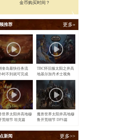
金币购买时间？
更多»
频推荐
测奎岛最快任务流
TBC怀旧服太阳之井高
小时不到就可完成
地基尔加丹术士视角
兽世界太阳井高地穆
魔兽世界太阳井高地穆
开荒细节 坦克篇
鲁开荒细节 DPS篇
更多>>
点新闻