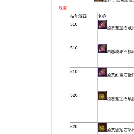
图样：黑色丝质
珠宝
技能等级
名称
510
凶恶蓝宝石戒
510
凶恶琥珀石指
510
凶恶红宝石徽
520
凶恶蓝宝石项
520
凶恶琥珀石坠