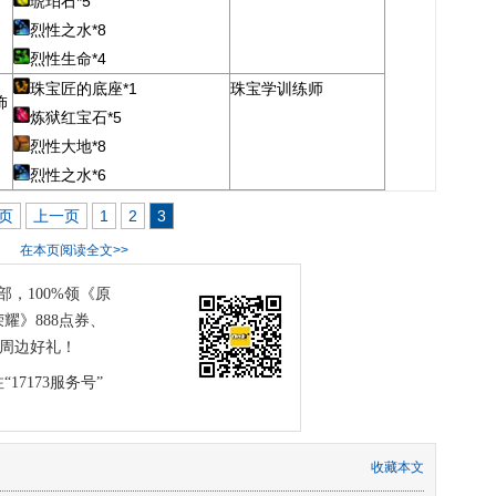
琥珀石*5
烈性之水*8
烈性生命*4
珠宝匠的底座*1
珠宝学训练师
饰
炼狱红宝石*5
烈性大地*8
烈性之水*6
页
上一页
1
2
3
在本页阅读全文>>
部，100%领《原
耀》888点券、
等周边好礼！
17173服务号”
收藏本文