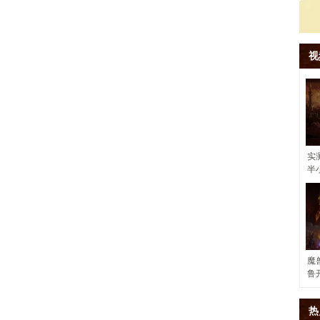
视
实
半
魔
鲁
热