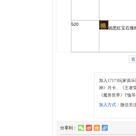
520
凶恶红宝石颈
首
加入17173玩家俱乐
神》月卡、《王者荣
《魔兽世界》T恤
加入方式：
微信关注“
分享到：
w
t
z
l