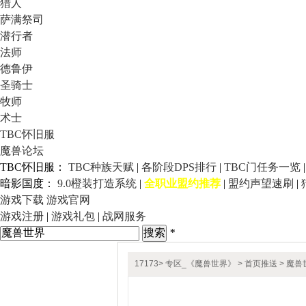
猎人
萨满祭司
潜行者
法师
德鲁伊
圣骑士
牧师
术士
TBC怀旧服
魔兽论坛
TBC怀旧服：
TBC种族天赋
|
各阶段DPS排行
|
TBC门任务一览
暗影国度：
9.0橙装打造系统
|
全职业盟约推荐
|
盟约声望速刷
|
游戏下载
游戏官网
游戏注册
|
游戏礼包
|
战网服务
*
17173
>
专区_《魔兽世界》
>
首页推送
> 魔兽