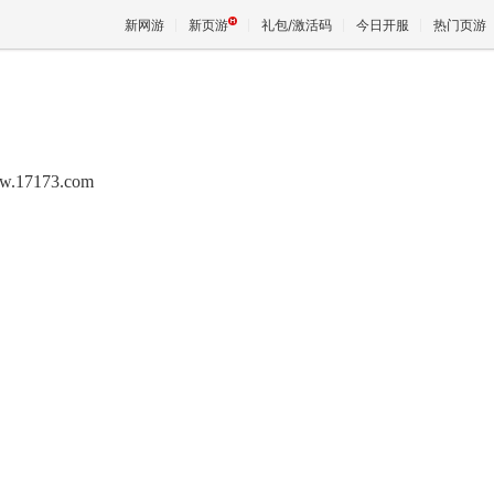
新网游
新页游
礼包/激活码
今日开服
热门页游
魔兽
w.17173.com
天堂
王权与