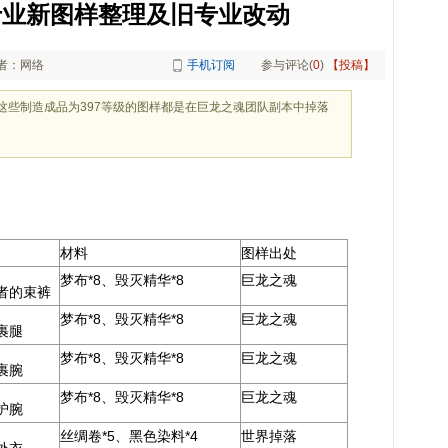
:专业新图样整理及旧专业改动
者：网络
手机订阅
参与评论(
0
)
【投稿】
，这些制造成品为397等级的图样都是在巨龙之魂团队副本中掉落
材料
图样出处
梦布*8、毁灭精华*8
巨龙之魂
者的束裤
梦布*8、毁灭精华*8
巨龙之魂
裹腿
梦布*8、毁灭精华*8
巨龙之魂
裹腕
梦布*8、毁灭精华*8
巨龙之魂
护腕
丝绸卷*5、黑色染料*4
世界掉落