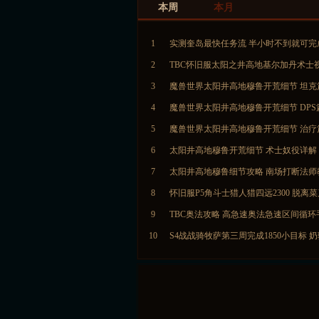
本周
本月
1
实测奎岛最快任务流 半小时不到就可完
2
TBC怀旧服太阳之井高地基尔加丹术士
3
魔兽世界太阳井高地穆鲁开荒细节 坦克
4
魔兽世界太阳井高地穆鲁开荒细节 DPS
5
魔兽世界太阳井高地穆鲁开荒细节 治疗
6
太阳井高地穆鲁开荒细节 术士奴役详解
7
太阳井高地穆鲁细节攻略 南场打断法师
8
怀旧服P5角斗士猎人猎四远2300 脱离
9
TBC奥法攻略 高急速奥法急速区间循环
10
S4战战骑牧萨第三周完成1850小目标 