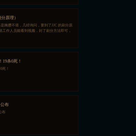
C刷分原理）
是腌臜不堪，几经询问，要到了JJC 的刷分原
易工作人员能看到视频，封了刷分方法即可，
！19杀0死！
杀0死！
装公布
公布