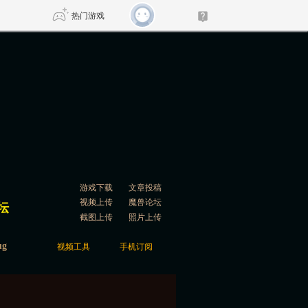
热门游戏
DNF
传奇4
剑网3旗舰版
新天龙八部
自由
诛仙世界
新仙侠5
游戏下载
文章投稿
视频上传
魔兽论坛
坛
截图上传
照片上传
g
视频工具
手机订阅