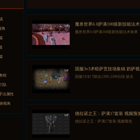
成
魔兽世界6.0萨满100级新技能法
视角
魔兽世界6.0萨满100级新技能法术效果
篇
篇
篇
国服3v3术暗萨竞技场集锦 奶萨
教程
国服33冷门组合2200-2300分段 娱乐
菜刀队
手法属性
奶骑视角
德拉诺之王：萨满17套装 视频预
德拉诺之王：萨满17套装 视频预览