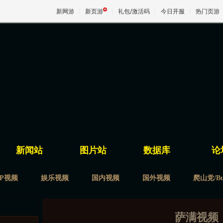
新网游
新页游
礼包/激活码
今日开服
热门页游
魔兽
天堂
王权与
新闻站
图片站
数据库
论
VP视频
娱乐视频
国内视频
国外视频
爬山党/Bu
萨满视频