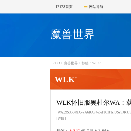
17173首页
网站导航
魔兽世界
17173
>
魔兽世界
>
标签：WLK'
WLK'
WLK怀旧服奥杜尔WA：
!WA:2!S33c4XXvvA6RA74e5eITCIJTsiUSsSJKJ
[详细]