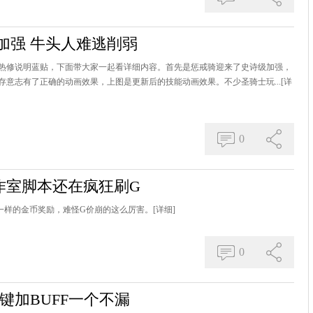
加强 牛头人难逃削弱
热修说明蓝贴，下面带大家一起看详细内容。首先是惩戒骑迎来了史诗级加强，
意志有了正确的动画效果，上图是更新后的技能动画效果。不少圣骑士玩...
[详
0
作室脚本还在疯狂刷G
一样的金币奖励，难怪G价崩的这么厉害。
[详细]
0
键加BUFF一个不漏