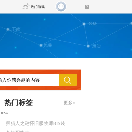
热门游戏
DNF
传奇4
剑网3旗舰版
新天龙八部
自由
诛仙世界
新仙侠5
热门标签
更多»
ESa...
熊猫人之谜怀旧服牧师BIS装