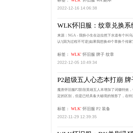
标签：
WLK'
怀旧服
WA
副本
2022-12-16 14:06:38
WLK怀旧服：纹章兑换系
来源：NGA - 我扮小生在达拉然下水道有个
认!(因为过程不可逆)如果我想换40个章换个传
标签：
WLK'
怀旧服
牌子
纹章
2022-12-05 10:49:34
P2超级五人心态本打崩 
魔兽怀旧服P2阶段英雄五人本增加了词缀特效
定的区别，但是已经具备大秘境的雏形了，在特定
标签：
WLK'
怀旧服
P2
装备
2022-11-29 12:39:35