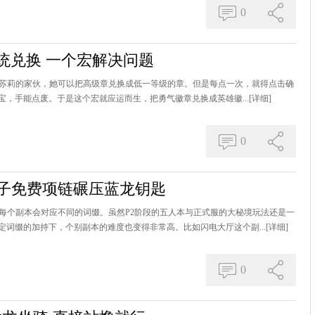
0
统兑换 一个宏解决问题
叫乌苏莉的家伙，她可以把高级章兑换成低一等级的章。但是每点一次，就得点击确
家宝，手能点废。于是这个宏就应运而生，把勇气徽章兑换成英雄徽...
[详细]
0
牌子免费项链碾压蓝龙钥匙
，每个副本会对应不同的词缀。虽然P2阶段的五人本与正式服的大秘境玩法还是一
词缀的加持下，个别副本的难度也变得非常高。比如闪电大厅这个副...
[详细]
0