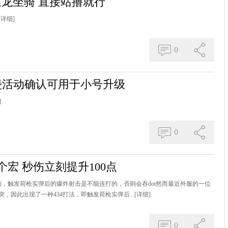
猛龙坐骑 直接站撸就行
[详细]
0
入侵活动确认可用于小号升级
]
0
宏 秒伤立刻提升100点
rd众所周知，触发荷枪实弹后的爆炸射击是不能连打的，否则会吞dot然而最近外服的一位
，因此出现了一种434打法，即触发荷枪实弹后...
[详细]
0