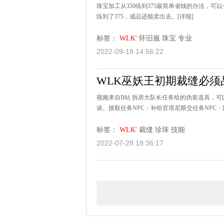
珠宝加工从350练到375最简单省钱的办法，
练到了375，成品还能卖出去。
[详细]
标签：
WLK'
怀旧服
珠宝
专业
2022-09-18 14:56:22
WLK巫妖王初期裁缝必
视频来自B站 拆房大队长任务给的伪装道具，
谈。接取任务NPC：补给官塔尼斯交任务NPC：
标签：
WLK'
裁缝
珍珠
技能
2022-07-28 18:36:17