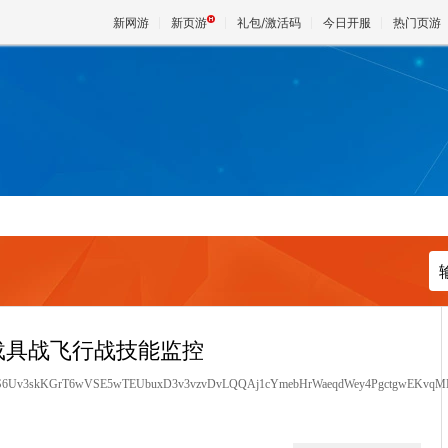
新网游
新页游
礼包/激活码
今日开服
热门页游
魔兽
天堂
王权与
载具战飞行战技能监控
JS6Uv3skKGrT6wVSE5wTEUbuxD3v3vzvDvLQQAj1cYmebHrWaeqdWey4PgctgwEKvqMD