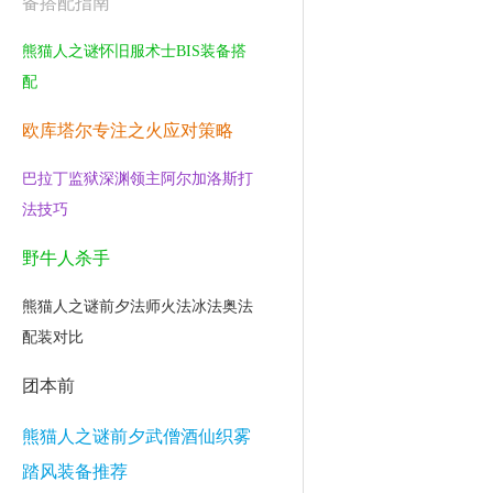
备搭配指南
熊猫人之谜怀旧服术士BIS装备搭
配
欧库塔尔专注之火应对策略
巴拉丁监狱深渊领主阿尔加洛斯打
法技巧
野牛人杀手
熊猫人之谜前夕法师火法冰法奥法
配装对比
团本前
熊猫人之谜前夕武僧酒仙织雾
踏风装备推荐