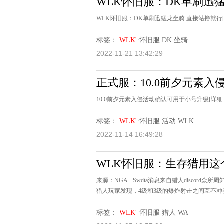
WLK怀旧服：DK单刷迅
WLK怀旧服：DK单刷迅猛龙坐骑 直接站撸就行
标签：
WLK'
怀旧服
DK
坐骑
2022-11-21 13:42:29
正式服：10.0前夕元素
10.0前夕元素入侵活动确认可用于小号升级
[详细
标签：
WLK'
怀旧服
活动
WLK
2022-11-14 16:49:28
WLK怀旧服：生存猎用这个
来源：NGA - Swdta消息来自猎人disco
猎人玩家发现，4级和3级的爆炸射击之间互不冲突
标签：
WLK'
怀旧服
猎人
WA