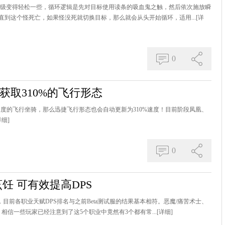
练级变得轻松一些，循环逻辑是先对目标使用读条的吸血鬼之触，然后依次施放瞬
到这个怪死亡，如果怪没死就切换目标，那么就会从头开始循环，适用...
[详
0
获取310%的飞行形态
速度的飞行坐骑，那么迅捷飞行形态也会自动更新为310%速度！目前阶段凤凰、
详细]
0
烹饪 可有效提高DPS
，目前各职业天赋DPS排名与之前Beta测试服的结果基本相符。恶魔/痛苦术士、
相信一些玩家已经注意到了这5个职业中竟然有3个都有常...
[详细]