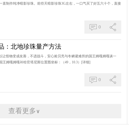
可以一直制作纯净暗影珍珠。前些天暗影珍珠3G左右，一口气买了好五六十个，直接
0
须品：北地珍珠量产方法
可以让怪物变成友善，不进战斗，安心捡贝壳与冬鳞避难所的国王姆嘎姆嘎谈一
国王姆嘎姆嘎补给官塔尼斯位置图坐标：（49，10.3）
[详细]
0
查看更多
∨