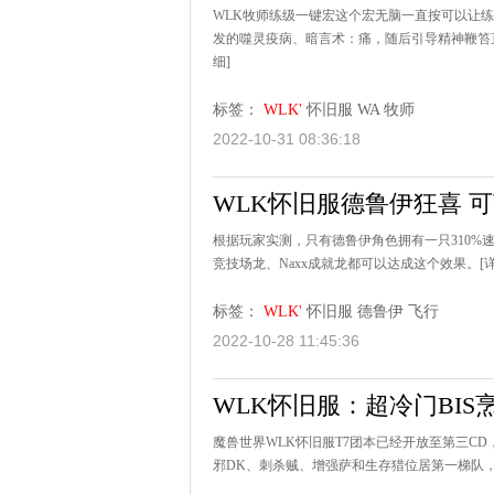
WLK牧师练级一键宏这个宏无脑一直按可以让
发的噬灵疫病、暗言术：痛，随后引导精神鞭笞直
细]
标签：
WLK'
怀旧服
WA
牧师
2022-10-31 08:36:18
WLK怀旧服德鲁伊狂喜 可
根据玩家实测，只有德鲁伊角色拥有一只310%
竞技场龙、Naxx成就龙都可以达成这个效果。
[
标签：
WLK'
怀旧服
德鲁伊
飞行
2022-10-28 11:45:36
WLK怀旧服：超冷门BIS
魔兽世界WLK怀旧服T7团本已经开放至第三CD
邪DK、刺杀贼、增强萨和生存猎位居第一梯队，