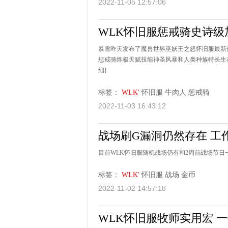
2022-11-05 12:57:06
WLK怀旧服惩戒骑史诗级
暴雪昨天发布了魔兽世界巫妖王之怒怀旧服最新
惩戒骑终极天赋技能神圣风暴和人类种族特长生存
细]
标签：
WLK'
怀旧服
牛肉人
惩戒骑
2022-11-03 16:43:12
战场刷G漏洞仍然存在 工
目前WLK怀旧服随机战场仍有和2周前战场节日
标签：
WLK'
怀旧服
战场
金币
2022-11-02 14:57:18
WLK怀旧服牧师实用宏 一