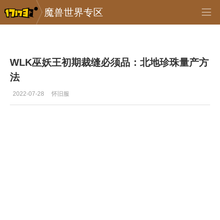
魔兽世界专区
专区_《魔兽世界》
>
怀旧服
>
正文
WLK巫妖王初期裁缝必须品：北地珍珠量产方
法
2022-07-28
怀旧服