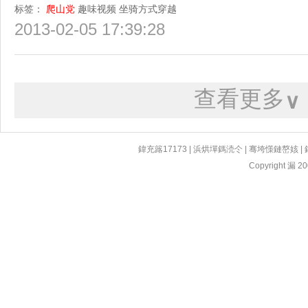
标签：
爬山党
趣味视频
坐骑方式穿越
2013-02-05 17:39:28
查看更多
∨
鍏充簬17173
|
浜烘墠鎷涜仒
|
骞垮憡鏈嶅姟
|
Copyright 漏 200